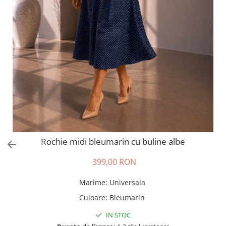
Salopete
Tricouri si topuri
Rochii de eveniment
Rochie midi bleumarin cu buline albe
399,00 RON
Marime
:
Universala
Culoare
:
Bleumarin
IN STOC