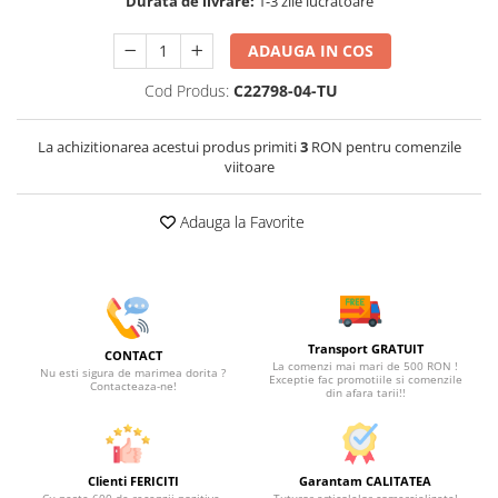
Durata de livrare:
1-3 zile lucratoare
ADAUGA IN COS
Cod Produs:
C22798-04-TU
La achizitionarea acestui produs primiti
3
RON pentru comenzile
viitoare
Adauga la Favorite
Transport GRATUIT
CONTACT
La comenzi mai mari de 500 RON !
Nu esti sigura de marimea dorita ?
Exceptie fac promotiile si comenzile
Contacteaza-ne!
din afara tarii!!
Clienti FERICITI
Garantam CALITATEA