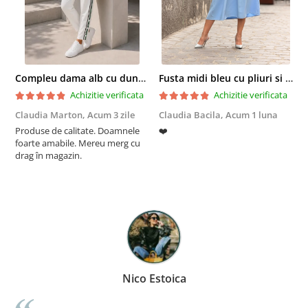
Compleu dama alb cu dungi laterale in nuante de verde si negru
Fusta midi bleu cu pliuri si buzunare
Achizitie verificata
Achizitie verificata
Claudia Marton,
Acum 3 zile
Claudia Bacila,
Acum 1 luna
Z
Produse de calitate. Doamnele
❤️
5
foarte amabile. Mereu merg cu
drag în magazin.
Nico Estoica