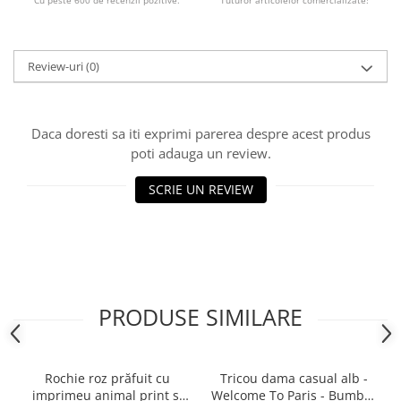
Cu peste 600 de recenzii pozitive.
Tuturor articolelor comercializate!
Review-uri
(0)
Daca doresti sa iti exprimi parerea despre acest produs
poti adauga un review.
SCRIE UN REVIEW
PRODUSE SIMILARE
Rochie roz prăfuit cu
Tricou dama casual alb -
imprimeu animal print și
Welcome To Paris - Bumbac