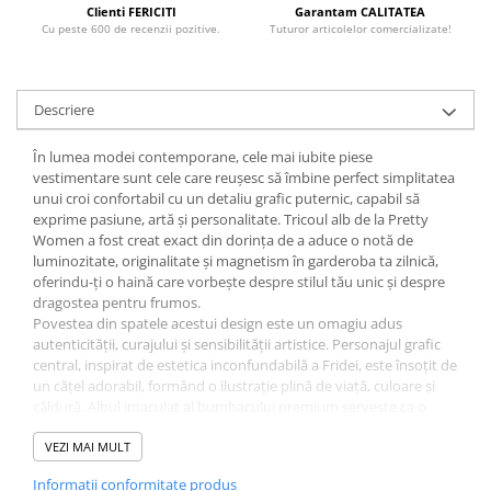
Clienti FERICITI
Garantam CALITATEA
Cu peste 600 de recenzii pozitive.
Tuturor articolelor comercializate!
Descriere
În lumea modei contemporane, cele mai iubite piese
vestimentare sunt cele care reușesc să îmbine perfect simplitatea
unui croi confortabil cu un detaliu grafic puternic, capabil să
exprime pasiune, artă și personalitate. Tricoul alb de la Pretty
Women a fost creat exact din dorința de a aduce o notă de
luminozitate, originalitate și magnetism în garderoba ta zilnică,
oferindu-ți o haină care vorbește despre stilul tău unic și despre
dragostea pentru frumos.
Povestea din spatele acestui design este un omagiu adus
autenticității, curajului și sensibilității artistice. Personajul grafic
central, inspirat de estetica inconfundabilă a Fridei, este însoțit de
un cățel adorabil, formând o ilustrație plină de viață, culoare și
căldură. Albul imaculat al bumbacului premium servește ca o
pânză perfectă, plină de prospețime, făcând ca fiecare nuanță
vibrantă din imprimeu să iasă în evidență și să transforme o
VEZI MAI MULT
ținută casual simplă într-una plină de caracter urban chic.
Informatii conformitate produs
Când îmbraci acest tricou, te bucuri instantaneu de atingerea fină