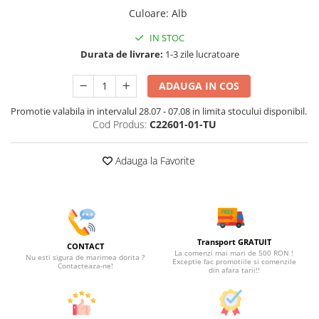
Culoare
:
Alb
IN STOC
Durata de livrare:
1-3 zile lucratoare
ADAUGA IN COS
Promotie valabila in intervalul 28.07 - 07.08 in limita stocului disponibil.
Cod Produs:
C22601-01-TU
Adauga la Favorite
Transport GRATUIT
CONTACT
La comenzi mai mari de 500 RON !
Nu esti sigura de marimea dorita ?
Exceptie fac promotiile si comenzile
Contacteaza-ne!
din afara tarii!!