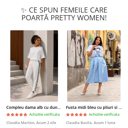
✨ CE SPUN FEMEILE CARE
POARTĂ PRETTY WOMEN!
Compleu dama alb cu dungi laterale in nuante de verde si negru
Fusta midi bleu cu pliuri si buzunare
Achizitie verificata
Achizitie verificata
Claudia Marton,
Acum 2 zile
Claudia Bacila,
Acum 1 luna
Z