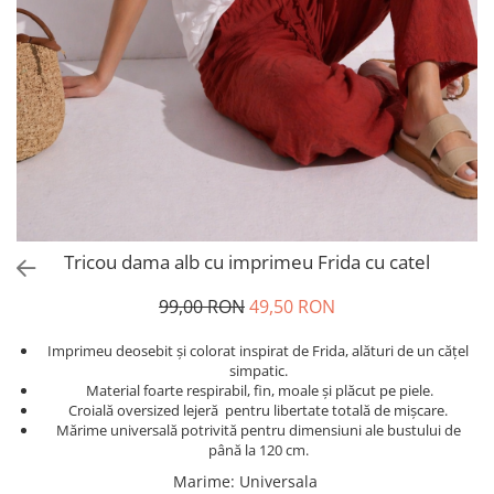
Salopete
Tricouri si topuri
Rochii de eveniment
Tricou dama alb cu imprimeu Frida cu catel
99,00 RON
49,50 RON
Imprimeu deosebit și colorat inspirat de Frida, alături de un cățel
simpatic.
Material foarte respirabil, fin, moale și plăcut pe piele.
Croială oversized lejeră pentru libertate totală de mișcare.
Mărime universală potrivită pentru dimensiuni ale bustului de
până la 120 cm.
Marime
:
Universala