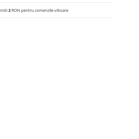
imiti
2
RON pentru comenzile viitoare