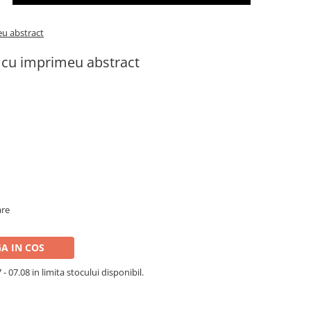
eu abstract
s cu imprimeu abstract
are
A IN COS
- 07.08 in limita stocului disponibil.