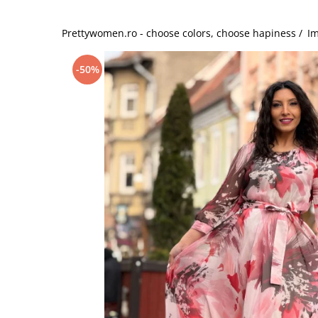
Salopete
Tricouri si topuri
Prettywomen.ro - choose colors, choose hapiness /
Im
Rochii de eveniment
-50%