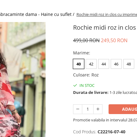
bracaminte dama - Haine cu suflet /
Rochie midi roz in clos cu imprim
Rochie midi roz in clo
499,00 RON
249,50 RON
Marime
:
40
42
44
46
48
Culoare
:
Roz
IN STOC
Durata de livrare:
1-3 zile lucrato
ADAUG
Promotie valabila in intervalul 28.07 
Cod Produs:
C22216-07-40