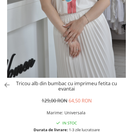
Salopete
Tricouri si topuri
Rochii de eveniment
Tricou alb din bumbac cu imprimeu fetita cu
evantai
129,00 RON
64,50 RON
Marime
:
Universala
IN STOC
Durata de livrare:
1-3 zile lucratoare