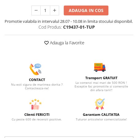
ADAUGA IN COS
Promotie valabila in intervalul 28.07 - 10.08 in limita stocului disponibil.
Cod Produs:
C19437-01-TUP
Adauga la Favorite
Transport GRATUIT
CONTACT
La comenzi mai mari de 500 RON !
Nu esti sigura de marimea dorita ?
Exceptie fac promotiile si comenzile
Contacteaza-ne!
din afara tarii!!
Clienti FERICITI
Garantam CALITATEA
Cu peste 600 de recenzii pozitive.
Tuturor articolelor comercializate!