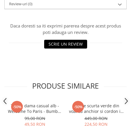
Review-uri
(0)
Daca doresti sa iti exprimi parerea despre acest produs
poti adauga un review.
SCRIE UN REVIEW
PRODUSE SIMILARE
Tricou dama casual alb -
Rochie scurta verde din
-50%
-50%
Welcome To Paris - Bumbac
voal cu anchior si cordon in
Organic
talie
99,00 RON
449,00 RON
49,50 RON
224,50 RON