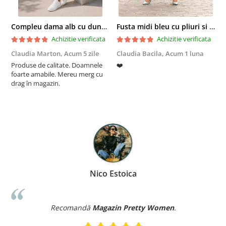
Compleu dama alb cu dungi laterale in nuante de verde si negru
Fusta midi bleu cu pliuri si buzunare
Achizitie verificata
Achizitie verificata
Claudia Marton,
Acum 5 zile
Claudia Bacila,
Acum 1 luna
Z
Produse de calitate. Doamnele
❤️
5
foarte amabile. Mereu merg cu
drag în magazin.
Nico Estoica
Recomandă
Magazin Pretty Women
.