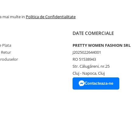
la mai multe in
Politica de Confidentialitate
DATE COMERCIALE
 Plata
PRETTY WOMEN FASHION SRL
e Retur
J2025022644001
Produselor
RO 51538943
Str. Călugăreni, nr.25
Cluj - Napoca, Cluj
Contacteaza-ne