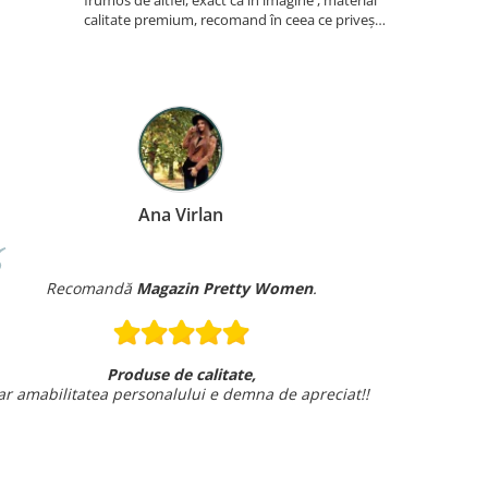
frumos de altfel, exact ca în imagine , material
aseaza foart
calitate premium, recomand în ceea ce privește
acest produs . Atenți la detalii la împachetarea
coletului . Felicitări! Voi reveni cu comenzi pe
ac...
Ana Virlan
Recomandă
Magazin Pretty Women
.
Produse de calitate,
ar amabilitatea personalului e demna de apreciat!!