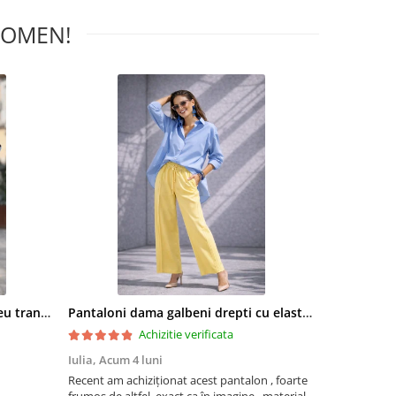
WOMEN!
Bluza dama albastra cu imprimeu trandafiri si snur la gat
Pantaloni dama galbeni drepti cu elastic si snur in talie
Achizitie verificata
Iulia,
Acum 4 luni
Mariana Sta
Recent am achiziționat acest pantalon , foarte
Foarte frumoa