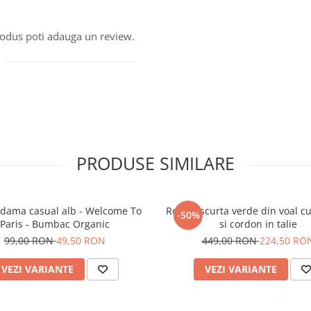
produs poti adauga un review.
PRODUSE SIMILARE
 dama casual alb - Welcome To
Rochie scurta verde din voal c
-50%
Paris - Bumbac Organic
si cordon in talie
99,00 RON
49,50 RON
449,00 RON
224,50 RO
VEZI VARIANTE
VEZI VARIANTE