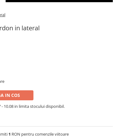
ral
don in lateral
are
A IN COS
- 10.08 in limita stocului disponibil.
imiti
1
RON pentru comenzile viitoare