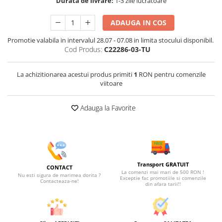
Durata de livrare:
1-3 zile lucratoare
ADAUGA IN COS
Promotie valabila in intervalul 28.07 - 07.08 in limita stocului disponibil.
Cod Produs:
C22286-03-TU
La achizitionarea acestui produs primiti
1
RON pentru comenzile
viitoare
Adauga la Favorite
Transport GRATUIT
CONTACT
La comenzi mai mari de 500 RON !
Nu esti sigura de marimea dorita ?
Exceptie fac promotiile si comenzile
Contacteaza-ne!
din afara tarii!!