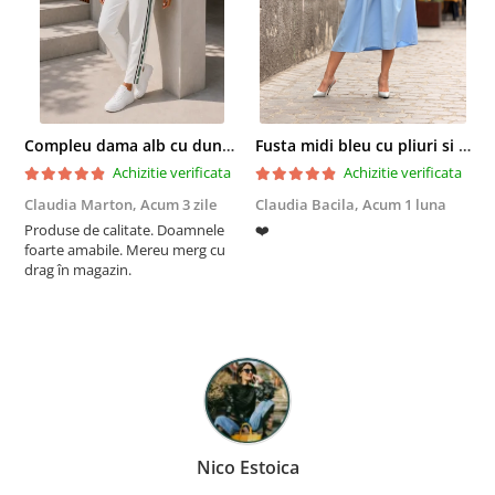
Compleu dama alb cu dungi laterale in nuante de verde si negru
Fusta midi bleu cu pliuri si buzunare
Achizitie verificata
Achizitie verificata
Claudia Marton,
Acum 3 zile
Claudia Bacila,
Acum 1 luna
Z
Produse de calitate. Doamnele
❤️
5
foarte amabile. Mereu merg cu
drag în magazin.
Nico Estoica