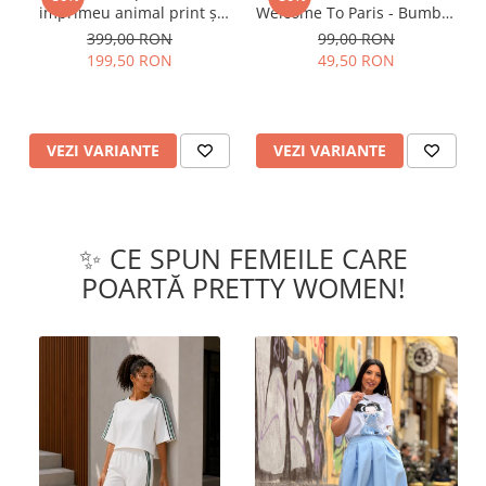
imprimeu animal print și
Welcome To Paris - Bumbac
curea
Organic
399,00 RON
99,00 RON
199,50 RON
49,50 RON
VEZI VARIANTE
VEZI VARIANTE
✨ CE SPUN FEMEILE CARE
POARTĂ PRETTY WOMEN!