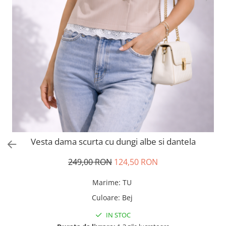
Salopete
Tricouri si topuri
Rochii de eveniment
Vesta dama scurta cu dungi albe si dantela
249,00 RON
124,50 RON
Marime
:
TU
Culoare
:
Bej
IN STOC