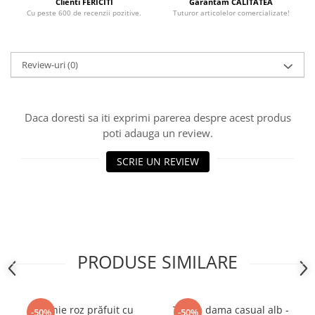
Clienti FERICITI
Garantam CALITATEA
Cu peste 600 de recenzii pozitive.
Tuturor articolelor comercializate!
Review-uri
(0)
Daca doresti sa iti exprimi parerea despre acest produs
poti adauga un review.
SCRIE UN REVIEW
PRODUSE SIMILARE
Rochie roz prăfuit cu
Tricou dama casual alb -
-50%
-50%