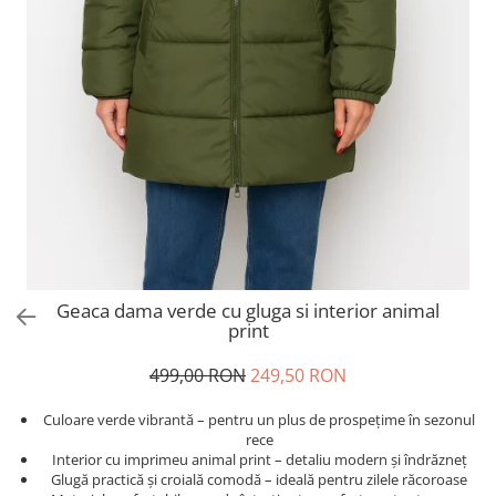
Salopete
Tricouri si topuri
Rochii de eveniment
Geaca dama verde cu gluga si interior animal
print
499,00 RON
249,50 RON
Culoare verde vibrantă – pentru un plus de prospețime în sezonul
rece
Interior cu imprimeu animal print – detaliu modern și îndrăzneț
Glugă practică și croială comodă – ideală pentru zilele răcoroase