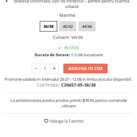
Material confortabil, ușor de întreținut – perfect pentru toamna
urbană
Marime
:
36/38
40/42
44/46
Culoare
:
Verde
IN STOC
Durata de livrare:
1-3 zile lucratoare
ADAUGA IN COS
Promotie valabila in intervalul 28.07 - 12.08 in limita stocului disponibil.
Cod Produs:
C20657-05-36/38
La achizitionarea acestui produs primiti
2
RON pentru comenzile
viitoare
Adauga la Favorite