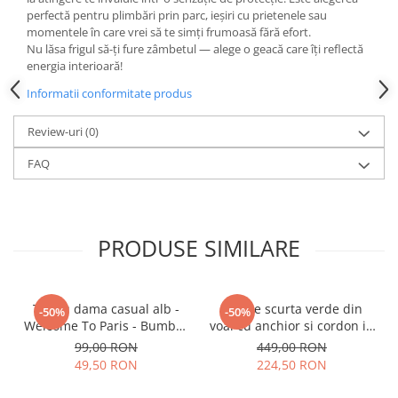
perfectă pentru plimbări prin parc, ieșiri cu prietenele sau
momentele în care vrei să te simți frumoasă fără efort.
Nu lăsa frigul să-ți fure zâmbetul — alege o geacă care îți reflectă
energia interioară!
Informatii conformitate produs
Review-uri
(0)
FAQ
PRODUSE SIMILARE
Tricou dama casual alb -
Rochie scurta verde din
-50%
-50%
Welcome To Paris - Bumbac
voal cu anchior si cordon in
Organic
talie
99,00 RON
449,00 RON
49,50 RON
224,50 RON