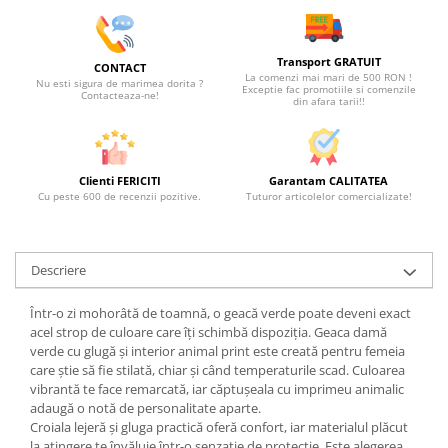
Transport GRATUIT
CONTACT
La comenzi mai mari de 500 RON !
Nu esti sigura de marimea dorita ?
Exceptie fac promotiile si comenzile
Contacteaza-ne!
din afara tarii!!
Clienti FERICITI
Garantam CALITATEA
Cu peste 600 de recenzii pozitive.
Tuturor articolelor comercializate!
Descriere
Într-o zi mohorâtă de toamnă, o geacă verde poate deveni exact
acel strop de culoare care îți schimbă dispoziția. Geaca damă
verde cu glugă și interior animal print este creată pentru femeia
care știe să fie stilată, chiar și când temperaturile scad. Culoarea
vibrantă te face remarcată, iar căptușeala cu imprimeu animalic
adaugă o notă de personalitate aparte.
Croiala lejeră și gluga practică oferă confort, iar materialul plăcut
la atingere te învăluie într-o senzație de protecție. Este alegerea