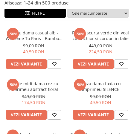
Salopete
Afiseaza:
1-
24
din
500
produse
Tricouri si topuri
FILTRE
Rochii de eveniment
Tricou dama casual alb -
Rochie scurta verde din voal
-50%
-50%
Welcome To Paris - Bumbac
cu anchior si cordon in talie
Organic
99,00 RON
449,00 RON
49,50 RON
224,50 RON
VEZI VARIANTE
VEZI VARIANTE
Rochie midi dama roz cu
Bluza dama fuxia cu
-50%
-50%
imprimeu abstract floral
imprimeu SILENCE
349,00 RON
99,00 RON
174,50 RON
49,50 RON
VEZI VARIANTE
VEZI VARIANTE