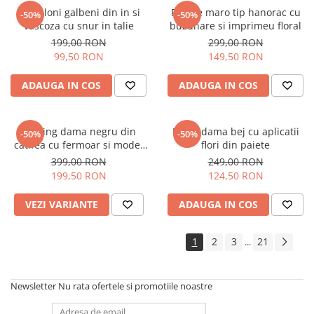
Pantaloni galbeni din in si
Rochie maro tip hanorac cu
-50%
-50%
vascoza cu snur in talie
buzunare si imprimeu floral
199,00 RON
299,00 RON
99,50 RON
149,50 RON
ADAUGA IN COS
ADAUGA IN COS
Trening dama negru din
Bluza dama bej cu aplicatii
-50%
-50%
catifea cu fermoar si model
flori din paiete
pe jacheta
399,00 RON
249,00 RON
199,50 RON
124,50 RON
VEZI VARIANTE
ADAUGA IN COS
1
2
3
21
...
Newsletter
Nu rata ofertele si promotiile noastre