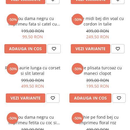
Tricou dama negru cu
Rochie midi bej din voal cu
-50%
-50%
imprimeu fata si catel cu
cordon in talie
ochelari
199,00 RON
499,00 RON
99,50 RON
249,50 RON
ADAUGA IN COS
VEZI VARIANTE
Rochie aurie lunga cu corset
Rochie plisata turcoaz cu
-50%
-50%
si slit lateral
maneci clopot
999,00 RON
399,00 RON
499,50 RON
199,50 RON
VEZI VARIANTE
ADAUGA IN COS
Tricou dama negru cu
Rochie pe fond bej cu
-50%
-50%
imprimeu fetita cu coc si
imprimeu floral roz
ochelari albastrii
199,00 RON
499,00 RON