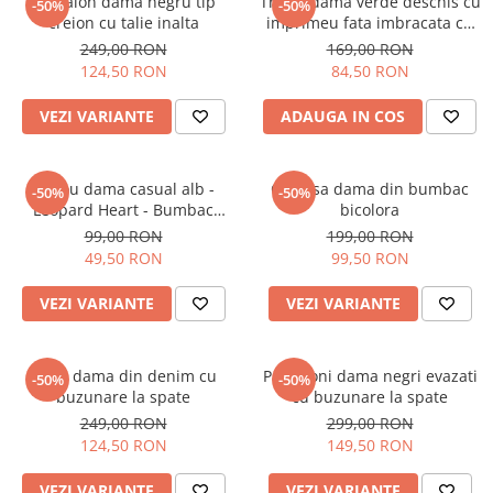
Pantalon dama negru tip
Tricou dama verde deschis cu
-50%
-50%
creion cu talie inalta
imprimeu fata imbracata cu
alb si inghetata in mana
249,00 RON
169,00 RON
124,50 RON
84,50 RON
VEZI VARIANTE
ADAUGA IN COS
Tricou dama casual alb -
Camasa dama din bumbac
-50%
-50%
Leopard Heart - Bumbac
bicolora
Organic
99,00 RON
199,00 RON
49,50 RON
99,50 RON
VEZI VARIANTE
VEZI VARIANTE
Blugi dama din denim cu
Pantaloni dama negri evazati
-50%
-50%
buzunare la spate
cu buzunare la spate
249,00 RON
299,00 RON
124,50 RON
149,50 RON
VEZI VARIANTE
VEZI VARIANTE