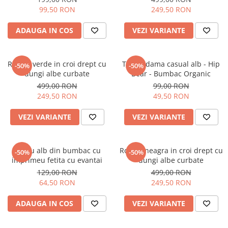
99,50 RON
249,50 RON
ADAUGA IN COS
VEZI VARIANTE
Rochie verde in croi drept cu
Tricou dama casual alb - Hip
-50%
-50%
dungi albe curbate
Bear - Bumbac Organic
499,00 RON
99,00 RON
249,50 RON
49,50 RON
VEZI VARIANTE
VEZI VARIANTE
Tricou alb din bumbac cu
Rochie neagra in croi drept cu
-50%
-50%
imprimeu fetita cu evantai
dungi albe curbate
129,00 RON
499,00 RON
64,50 RON
249,50 RON
ADAUGA IN COS
VEZI VARIANTE