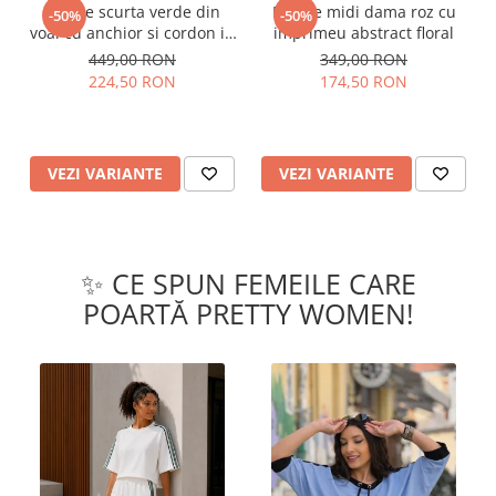
Rochie scurta verde din
Rochie midi dama roz cu
-50%
-50%
voal cu anchior si cordon in
imprimeu abstract floral
talie
449,00 RON
349,00 RON
224,50 RON
174,50 RON
VEZI VARIANTE
VEZI VARIANTE
✨ CE SPUN FEMEILE CARE
POARTĂ PRETTY WOMEN!