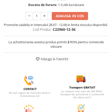
Durata de livrare:
1-3 zile lucratoare
ADAUGA IN COS
Promotie valabila in intervalul 28.07 - 12.08 in limita stocului disponibil.
Cod Produs:
C22960-12-36
La achizitionarea acestui produs primiti
2
RON pentru comenzile
viitoare
Adauga la Favorite
Transport GRATUIT
CONTACT
La comenzi mai mari de 500 RON !
Nu esti sigura de marimea dorita ?
Exceptie fac promotiile si comenzile
Contacteaza-ne!
din afara tarii!!