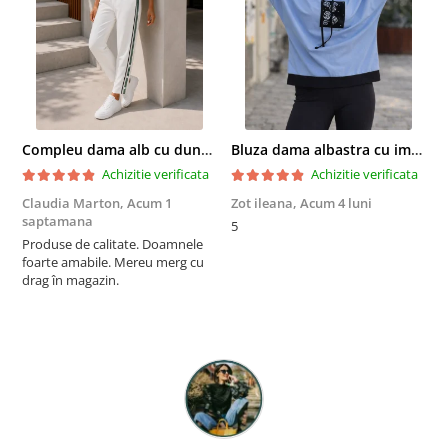
Compleu dama alb cu dungi laterale in nuante de verde si negru
Bluza dama albastra cu imprimeu trandafiri si snur la gat
Achizitie verificata
Achizitie verificata
Claudia Marton,
Acum 1
Zot ileana,
Acum 4 luni
I
saptamana
5
R
Produse de calitate. Doamnele
p
foarte amabile. Mereu merg cu
a
drag în magazin.
m
r
a
î
F
p