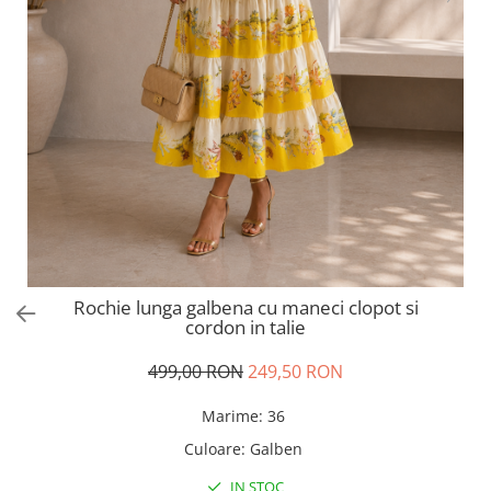
Salopete
Tricouri si topuri
Rochii de eveniment
Rochie lunga galbena cu maneci clopot si
cordon in talie
499,00 RON
249,50 RON
Marime
:
36
Culoare
:
Galben
IN STOC