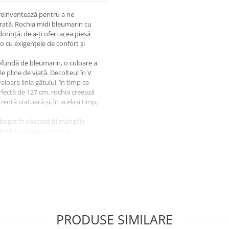
reinventează pentru a ne
ărată. Rochia midi bleumarin cu
rință: de a-ți oferi acea piesă
o cu exigențele de confort și
ofundă de bleumarin, o culoare a
ele pline de viață. Decolteul în V
loare linia gâtului, în timp ce
rfectă de 127 cm, rochia creează
ență statuară și, în același timp,
bogat în vâscoză îți mângâie
de elastan îți garantează
sformă instantaneu în vedeta zilei,
mbare romantică sau la o petrecere
și confort desăvârșit. Această
ătoare, admirată și incredibil de
elebreze frumusețea ta autentică
PRODUSE SIMILARE