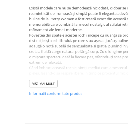
Există modele care nu se demodează niciodată, ci doar se 
reaminti cât de frumoasă și simplă poate fi eleganța adev
buline de la Pretty Women a fost creată exact din această do
memorabilă care combină farmecul nostalgic al stilului retr
rafinament ale femeii moderne.
Povestea din spatele acestei rochii începe cu nuanța sa pr
distincției și a echilibrului, pe care s-au așezat jucăuș bulin
adaugă o notă subtilă de senzualitate și grație, punând în va
croiala fluidă curge natural pe lângă corp. Cu o lungime pe
o mișcare spectaculoasă la fiecare pas, oferindu-ți acea prez
extrem de relaxată.
Când îmbraci această rochie, simți imediat cum amestecul 
pielea, lăsând-o să respire libere, în timp ce procentul mic 
libertatea totală de mișcare. Este piesa ideală care te tran
fie că o porți la o întâlnire importantă de afaceri, la o pli
VEZI MAI MULT
chic în aer liber alături de cei dragi.
Informatii conformitate produs
Alege să porți o poveste despre feminitate pură, stil clasic 
rochie este promisiunea unei zile în care te vei simți încrez
confortabil, purtând calitatea unui material conceput să c
în fiecare mărime, de la 40 la 48.