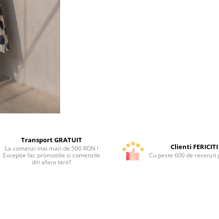
Transport GRATUIT
Clienti FERICITI
La comenzi mai mari de 500 RON !
Exceptie fac promotiile si comenzile
Cu peste 600 de recenzii p
din afara tarii!!