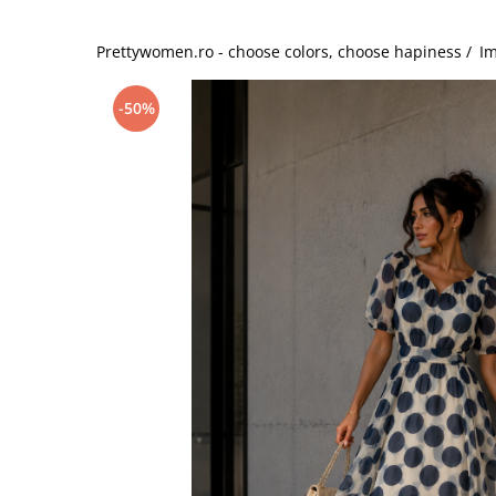
Salopete
Tricouri si topuri
Prettywomen.ro - choose colors, choose hapiness /
Im
Rochii de eveniment
-50%