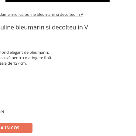
dama midi cu buline bleumarin si decolteu in V
line bleumarin si decolteu in V
 fond elegant de bleumarin.
coză pentru o atingere fină.
eală de 127 cm.
are
A IN COS