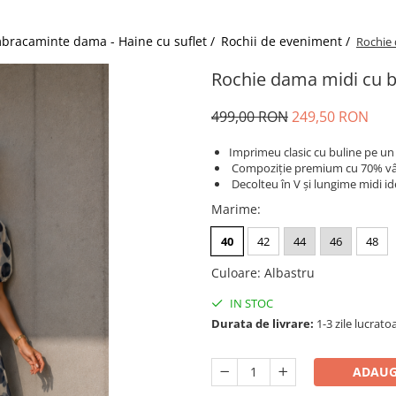
bracaminte dama - Haine cu suflet /
Rochii de eveniment /
Rochie 
Rochie dama midi cu bu
499,00 RON
249,50 RON
Imprimeu clasic cu buline pe un
Compoziție premium cu 70% vâs
Decolteu în V și lungime midi id
Marime
:
40
42
44
46
48
Culoare
:
Albastru
IN STOC
Durata de livrare:
1-3 zile lucrato
ADAUG