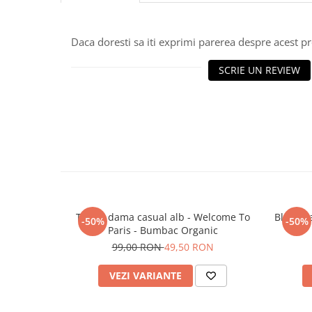
Daca doresti sa iti exprimi parerea despre acest 
SCRIE UN REVIEW
Tricou dama casual alb - Welcome To
Bluza d
-50%
-50%
Paris - Bumbac Organic
99,00 RON
49,50 RON
VEZI VARIANTE