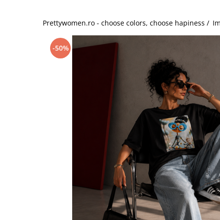
Salopete
Tricouri si topuri
Prettywomen.ro - choose colors, choose hapiness /
Im
Rochii de eveniment
-50%