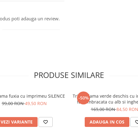
produs poti adauga un review.
PRODUSE SIMILARE
ama fuxia cu imprimeu SILENCE
Tricou dama verde deschis cu
-50%
fata imbracata cu alb si inghe
99,00 RON
49,50 RON
mana
169,00 RON
84,50 RO
VEZI VARIANTE
ADAUGA IN COS