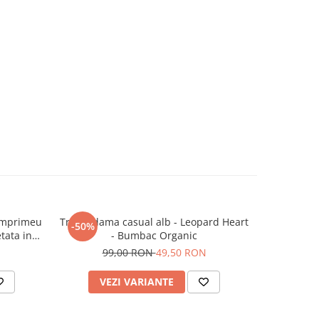
 imprimeu
Tricou dama casual alb - Leopard Heart
Tricou da
-50%
-50%
tata in
- Bumbac Organic
N
99,00 RON
49,50 RON
1
VEZI VARIANTE
AD