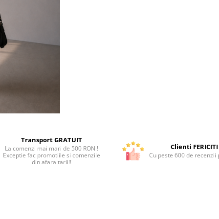
Transport GRATUIT
Clienti FERICITI
La comenzi mai mari de 500 RON !
Exceptie fac promotiile si comenzile
Cu peste 600 de recenzii p
din afara tarii!!