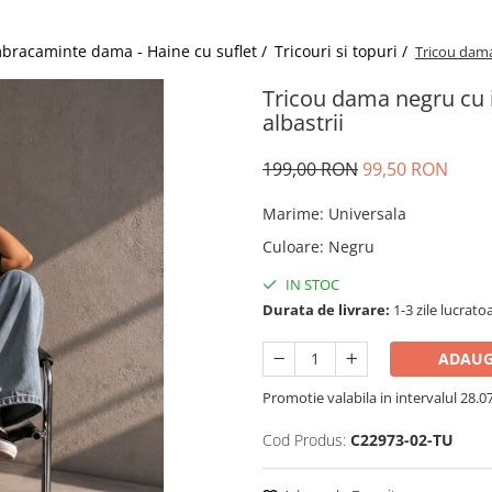
bracaminte dama - Haine cu suflet /
Tricouri si topuri /
Tricou dama 
Tricou dama negru cu i
albastrii
199,00 RON
99,50 RON
Marime
:
Universala
Culoare
:
Negru
IN STOC
Durata de livrare:
1-3 zile lucrato
ADAUG
Promotie valabila in intervalul 28.07 
Cod Produs:
C22973-02-TU