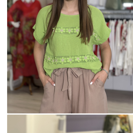
Salopete
Tricouri si topuri
Rochii de eveniment