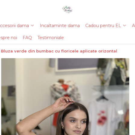
ccesorii dama
Incaltaminte dama
Cadou pentru EL
A
spre noi
FAQ
Testimoniale
Bluza verde din bumbac cu floricele aplicate orizontal