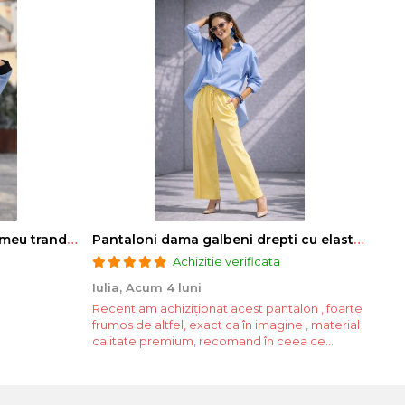
Bluza dama albastra cu imprimeu trandafiri si snur la gat
Pantaloni dama galbeni drepti cu elastic si snur in talie
Achizitie verificata
Iulia,
Acum 4 luni
Mar
Recent am achiziționat acest pantalon , foarte
Foar
frumos de altfel, exact ca în imagine , material
asea
calitate premium, recomand în ceea ce
privește acest produs . Atenți la detalii la
împachetarea coletului . Felicitări! Voi reveni
cu comenzi pe ac...