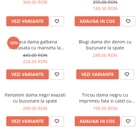
349,00 RON
299,00 RON
149,50 RON
VEZI VARIANTE
ADAUGA IN COS
Geaca dama galbena
Blugi dama din denim cu
-50%
matlasata cu manseta la
buzunare la spate
maneca si elastic in talie
449,00 RON
249,00 RON
224,50 RON
VEZI VARIANTE
VEZI VARIANTE
Pantaloni dama negri evazati
Tricou dama negru cu
cu buzunare la spate
imprimeu fata si catel cu
ochelari
299,00 RON
199,00 RON
VEZI VARIANTE
ADAUGA IN COS