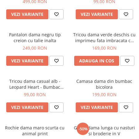
499,00 RON
99,00 RON
VEZI VARIANTE
VEZI VARIANTE
Pantalon dama negru tip
Tricou dama verde deschis cu
creion cu talie inalta
imprimeu fata imbracata cu
alb si inghetata in mana
249,00 RON
169,00 RON
VEZI VARIANTE
ADAUGA IN COS
Tricou dama casual alb -
Camasa dama din bumbac
Leopard Heart - Bumbac
bicolora
Organic
99,00 RON
199,00 RON
VEZI VARIANTE
VEZI VARIANTE
Rochie dama maro scurta cu
Geaca dama lunga cu nasturi
-50%
animal print
si broderie in V