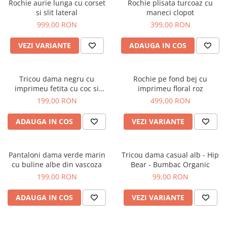
Rochie aurie lunga cu corset
Rochie plisata turcoaz cu
si slit lateral
maneci clopot
999,00 RON
399,00 RON
VEZI VARIANTE
ADAUGA IN COS
Tricou dama negru cu
Rochie pe fond bej cu
imprimeu fetita cu coc si
imprimeu floral roz
ochelari albastrii
199,00 RON
499,00 RON
ADAUGA IN COS
VEZI VARIANTE
Pantaloni dama verde marin
Tricou dama casual alb - Hip
cu buline albe din vascoza
Bear - Bumbac Organic
199,00 RON
99,00 RON
ADAUGA IN COS
VEZI VARIANTE