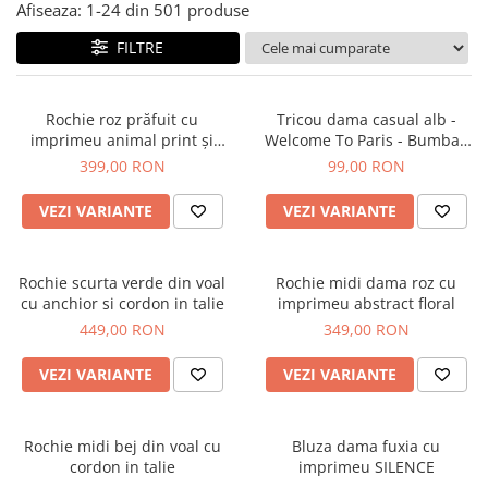
Salopete
Afiseaza:
1-
24
din
501
produse
Tricouri si topuri
FILTRE
Rochii de eveniment
Rochie roz prăfuit cu
Tricou dama casual alb -
imprimeu animal print și
Welcome To Paris - Bumbac
curea
Organic
399,00 RON
99,00 RON
VEZI VARIANTE
VEZI VARIANTE
Rochie scurta verde din voal
Rochie midi dama roz cu
cu anchior si cordon in talie
imprimeu abstract floral
449,00 RON
349,00 RON
VEZI VARIANTE
VEZI VARIANTE
Rochie midi bej din voal cu
Bluza dama fuxia cu
cordon in talie
imprimeu SILENCE