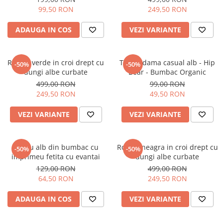
99,50 RON
249,50 RON
ADAUGA IN COS
VEZI VARIANTE
Rochie verde in croi drept cu
Tricou dama casual alb - Hip
-50%
-50%
dungi albe curbate
Bear - Bumbac Organic
499,00 RON
99,00 RON
249,50 RON
49,50 RON
VEZI VARIANTE
VEZI VARIANTE
Tricou alb din bumbac cu
Rochie neagra in croi drept cu
-50%
-50%
imprimeu fetita cu evantai
dungi albe curbate
129,00 RON
499,00 RON
64,50 RON
249,50 RON
ADAUGA IN COS
VEZI VARIANTE