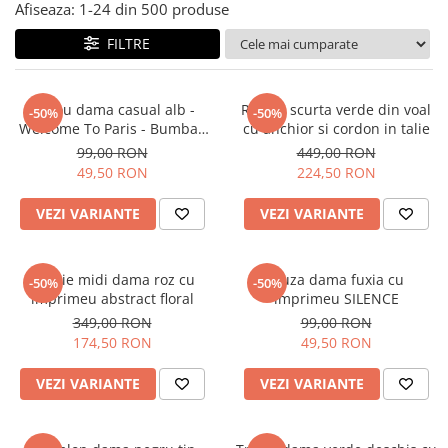
Salopete
Afiseaza:
1-
24
din
500
produse
Tricouri si topuri
FILTRE
Rochii de eveniment
Tricou dama casual alb -
Rochie scurta verde din voal
-50%
-50%
Welcome To Paris - Bumbac
cu anchior si cordon in talie
Organic
99,00 RON
449,00 RON
49,50 RON
224,50 RON
VEZI VARIANTE
VEZI VARIANTE
Rochie midi dama roz cu
Bluza dama fuxia cu
-50%
-50%
imprimeu abstract floral
imprimeu SILENCE
349,00 RON
99,00 RON
174,50 RON
49,50 RON
VEZI VARIANTE
VEZI VARIANTE