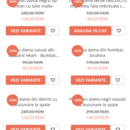
Pantalon dama negru tip
Tricou dama verde deschis cu
-50%
-50%
creion cu talie inalta
imprimeu fata imbracata cu
alb si inghetata in mana
249,00 RON
169,00 RON
124,50 RON
84,50 RON
VEZI VARIANTE
ADAUGA IN COS
Tricou dama casual alb -
Camasa dama din bumbac
-50%
-50%
Leopard Heart - Bumbac
bicolora
Organic
99,00 RON
199,00 RON
49,50 RON
99,50 RON
VEZI VARIANTE
VEZI VARIANTE
Blugi dama din denim cu
Pantaloni dama negri evazati
-50%
-50%
buzunare la spate
cu buzunare la spate
249,00 RON
299,00 RON
124,50 RON
149,50 RON
VEZI VARIANTE
VEZI VARIANTE