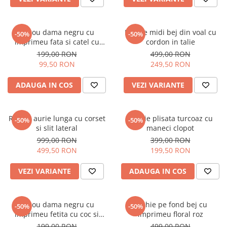
Tricou dama negru cu
Rochie midi bej din voal cu
-50%
-50%
imprimeu fata si catel cu
cordon in talie
ochelari
199,00 RON
499,00 RON
99,50 RON
249,50 RON
ADAUGA IN COS
VEZI VARIANTE
Rochie aurie lunga cu corset
Rochie plisata turcoaz cu
-50%
-50%
si slit lateral
maneci clopot
999,00 RON
399,00 RON
499,50 RON
199,50 RON
VEZI VARIANTE
ADAUGA IN COS
Tricou dama negru cu
Rochie pe fond bej cu
-50%
-50%
imprimeu fetita cu coc si
imprimeu floral roz
ochelari albastrii
199,00 RON
499,00 RON