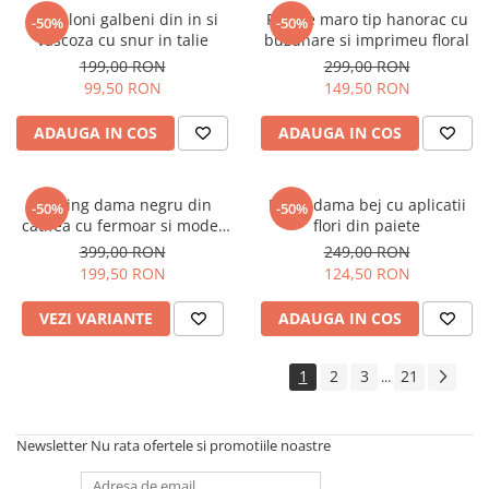
Pantaloni galbeni din in si
Rochie maro tip hanorac cu
-50%
-50%
vascoza cu snur in talie
buzunare si imprimeu floral
199,00 RON
299,00 RON
99,50 RON
149,50 RON
ADAUGA IN COS
ADAUGA IN COS
Trening dama negru din
Bluza dama bej cu aplicatii
-50%
-50%
catifea cu fermoar si model
flori din paiete
pe jacheta
399,00 RON
249,00 RON
199,50 RON
124,50 RON
VEZI VARIANTE
ADAUGA IN COS
1
2
3
21
...
Newsletter
Nu rata ofertele si promotiile noastre