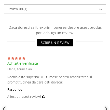
Review-uri
(1)
Daca doresti sa iti exprimi parerea despre acest produs
poti adauga un review.
SCRIE UN REVIEW
Achizitie verificata
Elena,
Acum 1 an
Rochia este superbă! Mulțumesc pentru amabilitatea și
promptitudinea de care dați dovada!
Raspunde
A fost util acest review?