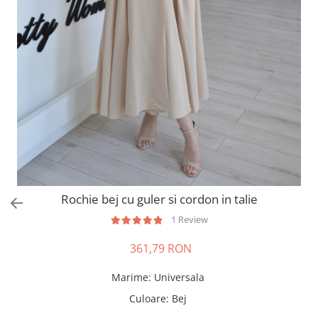
Salopete
Tricouri si topuri
Rochii de eveniment
Rochie bej cu guler si cordon in talie
1 Review
361,79 RON
Marime
:
Universala
Culoare
:
Bej