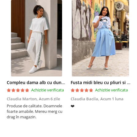
Compleu dama alb cu dungi laterale in nuante de verde si negru
Fusta midi bleu cu pliuri si buzunare
Achizitie verificata
Achizitie verificata
Claudia Marton,
Acum 6 zile
Claudia Bacila,
Acum 1 luna
Z
Produse de calitate. Doamnele
❤️
5
foarte amabile. Mereu merg cu
drag în magazin.