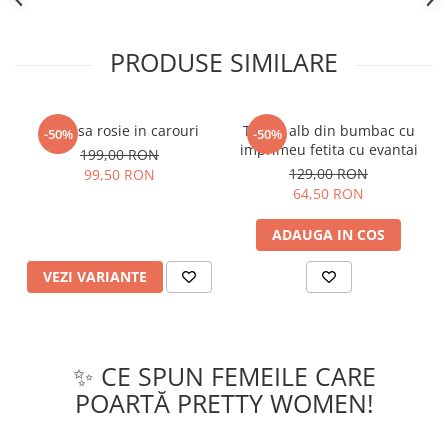
PRODUSE SIMILARE
Camasa rosie in carouri
Tricou alb din bumbac cu
-50%
-50%
imprimeu fetita cu evantai
199,00 RON
129,00 RON
99,50 RON
64,50 RON
ADAUGA IN COS
VEZI VARIANTE
✨ CE SPUN FEMEILE CARE
POARTĂ PRETTY WOMEN!