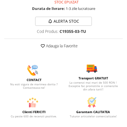
STOC EPUIZAT
Durata de livrare:
1-3 zile lucratoare
ALERTA STOC
Cod Produs:
C19355-03-TU
Adauga la Favorite
Transport GRATUIT
CONTACT
La comenzi mai mari de 500 RON !
Nu esti sigura de marimea dorita ?
Exceptie fac promotiile si comenzile
Contacteaza-ne!
din afara tarii!!
Clienti FERICITI
Garantam CALITATEA
Cu peste 600 de recenzii pozitive.
Tuturor articolelor comercializate!