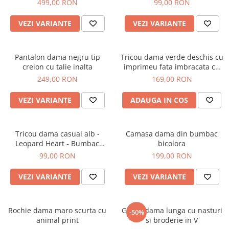
499,00 RON
99,00 RON
VEZI VARIANTE
VEZI VARIANTE
Pantalon dama negru tip
Tricou dama verde deschis cu
creion cu talie inalta
imprimeu fata imbracata cu
alb si inghetata in mana
249,00 RON
169,00 RON
VEZI VARIANTE
ADAUGA IN COS
Tricou dama casual alb -
Camasa dama din bumbac
Leopard Heart - Bumbac
bicolora
Organic
99,00 RON
199,00 RON
VEZI VARIANTE
VEZI VARIANTE
Rochie dama maro scurta cu
Geaca dama lunga cu nasturi
-50%
animal print
si broderie in V