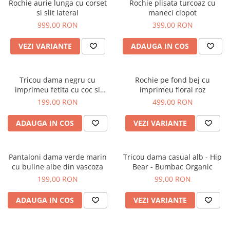
Rochie aurie lunga cu corset
Rochie plisata turcoaz cu
si slit lateral
maneci clopot
999,00 RON
399,00 RON
VEZI VARIANTE
ADAUGA IN COS
Tricou dama negru cu
Rochie pe fond bej cu
imprimeu fetita cu coc si
imprimeu floral roz
ochelari albastrii
199,00 RON
499,00 RON
ADAUGA IN COS
VEZI VARIANTE
Pantaloni dama verde marin
Tricou dama casual alb - Hip
cu buline albe din vascoza
Bear - Bumbac Organic
199,00 RON
99,00 RON
ADAUGA IN COS
VEZI VARIANTE