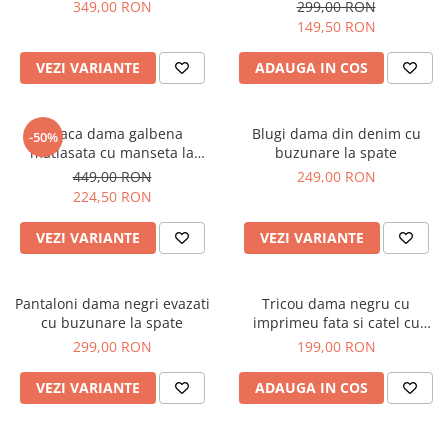
349,00 RON
299,00 RON
149,50 RON
VEZI VARIANTE
ADAUGA IN COS
Geaca dama galbena
Blugi dama din denim cu
-50%
matlasata cu manseta la
buzunare la spate
maneca si elastic in talie
449,00 RON
249,00 RON
224,50 RON
VEZI VARIANTE
VEZI VARIANTE
Pantaloni dama negri evazati
Tricou dama negru cu
cu buzunare la spate
imprimeu fata si catel cu
ochelari
299,00 RON
199,00 RON
VEZI VARIANTE
ADAUGA IN COS