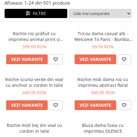
Salopete
Afiseaza:
1-
24
din
501
produse
Tricouri si topuri
FILTRE
Rochii de eveniment
Rochie roz prăfuit cu
Tricou dama casual alb -
imprimeu animal print și
Welcome To Paris - Bumbac
curea
Organic
399,00 RON
99,00 RON
VEZI VARIANTE
VEZI VARIANTE
Rochie scurta verde din voal
Rochie midi dama roz cu
cu anchior si cordon in talie
imprimeu abstract floral
449,00 RON
349,00 RON
VEZI VARIANTE
VEZI VARIANTE
Rochie midi bej din voal cu
Bluza dama fuxia cu
cordon in talie
imprimeu SILENCE