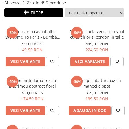
Salopete
Afiseaza:
1-
24
din
499
produse
Tricouri si topuri
FILTRE
Rochii de eveniment
Tricou dama casual alb -
Rochie scurta verde din voal
-50%
-50%
Welcome To Paris - Bumbac
cu anchior si cordon in talie
Organic
99,00 RON
449,00 RON
49,50 RON
224,50 RON
VEZI VARIANTE
VEZI VARIANTE
Rochie midi dama roz cu
Rochie plisata turcoaz cu
-50%
-50%
imprimeu abstract floral
maneci clopot
349,00 RON
399,00 RON
174,50 RON
199,50 RON
VEZI VARIANTE
ADAUGA IN COS