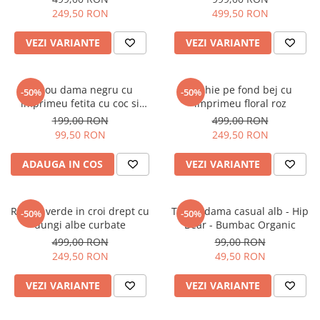
249,50 RON
499,50 RON
VEZI VARIANTE
VEZI VARIANTE
Tricou dama negru cu
Rochie pe fond bej cu
-50%
-50%
imprimeu fetita cu coc si
imprimeu floral roz
ochelari albastrii
199,00 RON
499,00 RON
99,50 RON
249,50 RON
ADAUGA IN COS
VEZI VARIANTE
Rochie verde in croi drept cu
Tricou dama casual alb - Hip
-50%
-50%
dungi albe curbate
Bear - Bumbac Organic
499,00 RON
99,00 RON
249,50 RON
49,50 RON
VEZI VARIANTE
VEZI VARIANTE