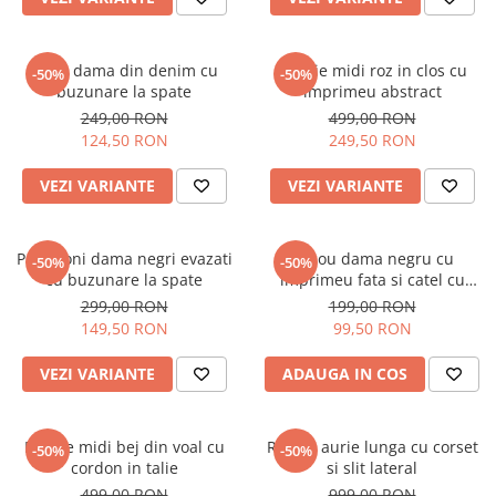
Blugi dama din denim cu
Rochie midi roz in clos cu
-50%
-50%
buzunare la spate
imprimeu abstract
249,00 RON
499,00 RON
124,50 RON
249,50 RON
VEZI VARIANTE
VEZI VARIANTE
Pantaloni dama negri evazati
Tricou dama negru cu
-50%
-50%
cu buzunare la spate
imprimeu fata si catel cu
ochelari
299,00 RON
199,00 RON
149,50 RON
99,50 RON
VEZI VARIANTE
ADAUGA IN COS
Rochie midi bej din voal cu
Rochie aurie lunga cu corset
-50%
-50%
cordon in talie
si slit lateral
499,00 RON
999,00 RON