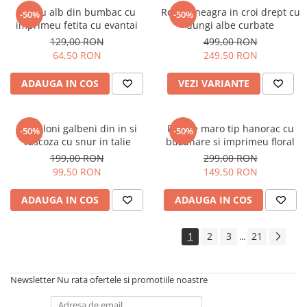
Tricou alb din bumbac cu
Rochie neagra in croi drept cu
-50%
-50%
imprimeu fetita cu evantai
dungi albe curbate
129,00 RON
499,00 RON
64,50 RON
249,50 RON
ADAUGA IN COS
VEZI VARIANTE
Pantaloni galbeni din in si
Rochie maro tip hanorac cu
-50%
-50%
vascoza cu snur in talie
buzunare si imprimeu floral
199,00 RON
299,00 RON
99,50 RON
149,50 RON
ADAUGA IN COS
ADAUGA IN COS
1
2
3
21
...
Newsletter
Nu rata ofertele si promotiile noastre