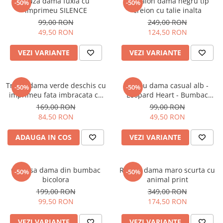
Bluza dama fuxia cu
Pantalon dama negru tip
-50%
-50%
imprimeu SILENCE
creion cu talie inalta
99,00 RON
249,00 RON
49,50 RON
124,50 RON
VEZI VARIANTE
VEZI VARIANTE
Tricou dama verde deschis cu
Tricou dama casual alb -
-50%
-50%
imprimeu fata imbracata cu
Leopard Heart - Bumbac
alb si inghetata in mana
Organic
169,00 RON
99,00 RON
84,50 RON
49,50 RON
ADAUGA IN COS
VEZI VARIANTE
Camasa dama din bumbac
Rochie dama maro scurta cu
-50%
-50%
bicolora
animal print
199,00 RON
349,00 RON
99,50 RON
174,50 RON
VEZI VARIANTE
VEZI VARIANTE