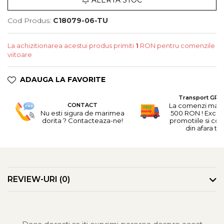
ALERTA STOC
Cod Produs:
C18079-06-TU
La achizitionarea acestui produs primiti
1
RON pentru comenzile
viitoare
ADAUGA LA FAVORITE
Transport GRA
CONTACT
La comenzi mai 
Nu esti sigura de marimea
500 RON ! Excep
dorita ? Contacteaza-ne!
promotiile si co
din afara tari
REVIEW-URI
(0)