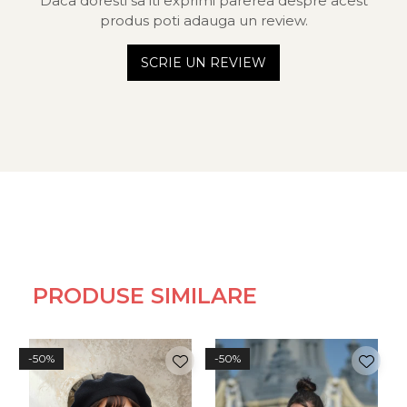
Daca doresti sa iti exprimi parerea despre acest
produs poti adauga un review.
SCRIE UN REVIEW
PRODUSE SIMILARE
-50%
-50%