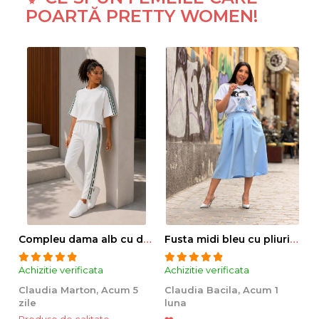
POARTĂ PRETTY WOMEN!
Compleu dama alb cu dungi laterale in nuante de verde si negru
Fusta midi bleu cu pliuri si buzunare
Achizitie verificata
Achizitie verificata
Ac
Claudia Marton,
Acum 5
Claudia Bacila,
Acum 1
Z
zile
luna
5
Produse de calitate.
❤️