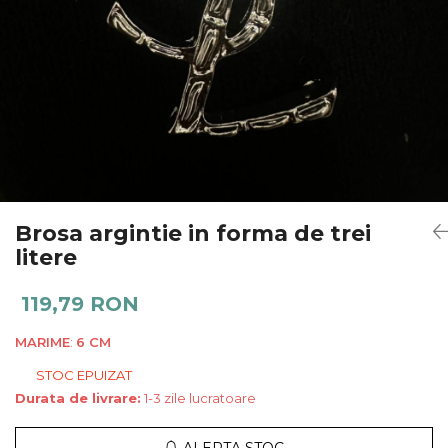
Salopete
Tricouri si topuri
Rochii de eveniment
Brosa argintie in forma de trei
litere
119,79 RON
MARIME
:
6 CM
STOC EPUIZAT
Durata de livrare:
1-3 zile lucratoare