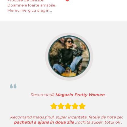
Doamnele foarte amabile.
Mereu merg cu drag în
magazin.
Recomandă
Magazin Pretty Women
.
Recomand magazinul, super incantata, fetele de nota zece
pachetul a ajuns in doua zile
,rochita super ,totul ok .
Pe