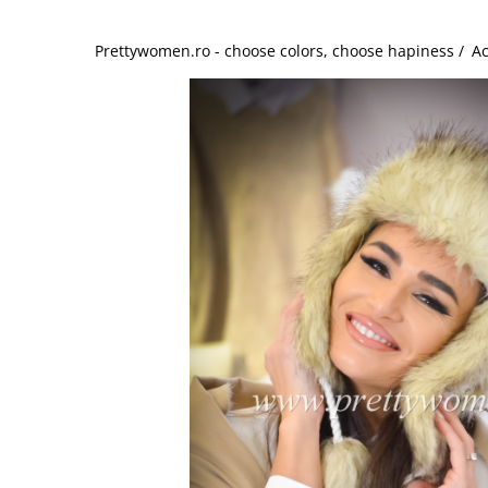
Salopete
Tricouri si topuri
Prettywomen.ro - choose colors, choose hapiness /
Ac
Rochii de eveniment