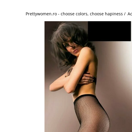
Salopete
Tricouri si topuri
Prettywomen.ro - choose colors, choose hapiness /
Ac
Rochii de eveniment