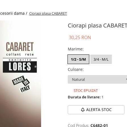
cesorii dama /
Ciorapi plasa CABARET
Ciorapi plasa CABARE
30,25 RON
Marime
:
1/2 - S/M
3/4 - M/L
Culoare
:
STOC EPUIZAT
Durata de livrare:
1
ALERTA STOC
Cod Produs:
C6482-01