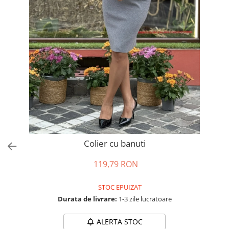
Salopete
Tricouri si topuri
Rochii de eveniment
Colier cu banuti
119,79 RON
STOC EPUIZAT
Durata de livrare:
1-3 zile lucratoare
ALERTA STOC