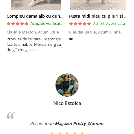
Compleu dama alb cu dungi laterale in nuante de verde si negru
Fusta midi bleu cu pliuri si buzunare
Achizitie verificata
Achizitie verificata
Claudia Marton,
Acum 5 zile
Claudia Bacila,
Acum 1 luna
Z
Produse de calitate. Doamnele
❤️
5
foarte amabile. Mereu merg cu
drag în magazin.
Nico Estoica
Recomandă
Magazin Pretty Women
.