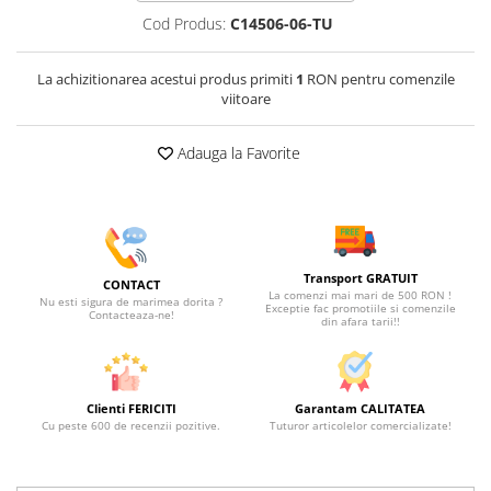
Cod Produs:
C14506-06-TU
La achizitionarea acestui produs primiti
1
RON pentru comenzile
viitoare
Adauga la Favorite
Transport GRATUIT
CONTACT
La comenzi mai mari de 500 RON !
Nu esti sigura de marimea dorita ?
Exceptie fac promotiile si comenzile
Contacteaza-ne!
din afara tarii!!
Clienti FERICITI
Garantam CALITATEA
Cu peste 600 de recenzii pozitive.
Tuturor articolelor comercializate!