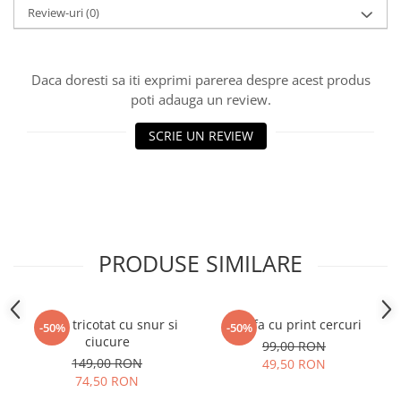
Review-uri
(0)
Daca doresti sa iti exprimi parerea despre acest produs
poti adauga un review.
SCRIE UN REVIEW
PRODUSE SIMILARE
Guler tricotat cu snur si
Esarfa cu print cercuri
-50%
-50%
ciucure
99,00 RON
149,00 RON
49,50 RON
74,50 RON