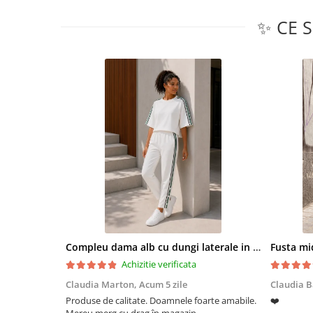
✨ CE 
Compleu dama alb cu dungi laterale in nuante de verde si negru
Fusta mid
Achizitie verificata
Claudia Marton,
Acum 5 zile
Claudia B
Produse de calitate. Doamnele foarte amabile.
❤️