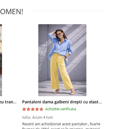
WOMEN!
Bluza dama albastra cu imprimeu trandafiri si snur la gat
Pantaloni dama galbeni drepti cu elastic si snur in talie
Achizitie verificata
Iulia,
Acum 4 luni
Mariana Sta
Recent am achiziționat acest pantalon , foarte
Foarte frumoa