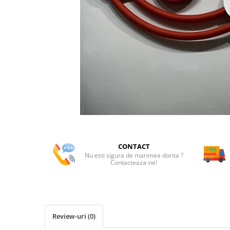
CONTACT
Nu esti sigura de marimea dorita ?
Contacteaza-ne!
Review-uri
(0)