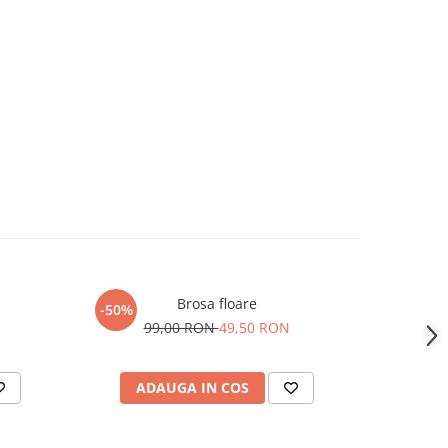
Brosa floare
-50%
-50%
99,00 RON
49,50 RON
1
ADAUGA IN COS
AD