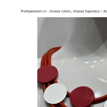
Salopete
Tricouri si topuri
Prettywomen.ro - choose colors, choose hapiness /
Ac
Rochii de eveniment