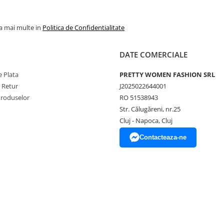
la mai multe in
Politica de Confidentialitate
DATE COMERCIALE
 Plata
PRETTY WOMEN FASHION SRL
e Retur
J2025022644001
Produselor
RO 51538943
Str. Călugăreni, nr.25
Cluj - Napoca, Cluj
Contacteaza-ne