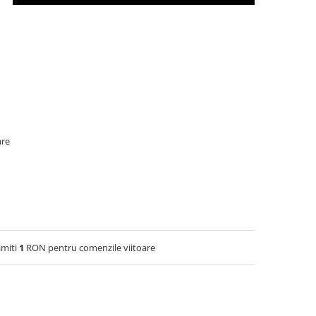
are
imiti
1
RON pentru comenzile viitoare