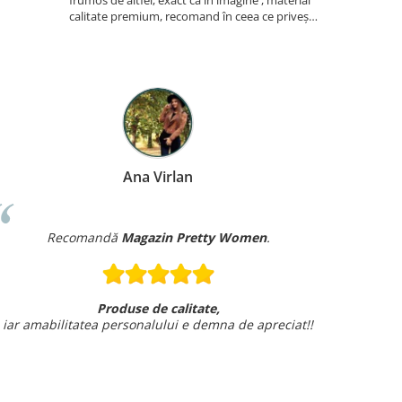
frumos de altfel, exact ca în imagine , material
aseaza foart
calitate premium, recomand în ceea ce privește
acest produs . Atenți la detalii la împachetarea
coletului . Felicitări! Voi reveni cu comenzi pe
ac...
Ana Virlan
Recomandă
Magazin Pretty Women
.
Produse de calitate,
ar amabilitatea personalului e demna de apreciat!!