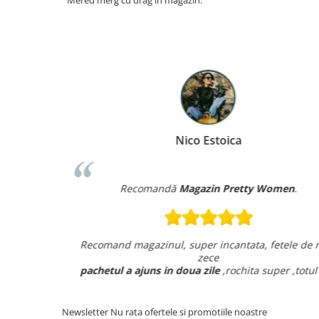
Mereu merg cu drag în magazin.
Nico Estoica
Recomandă
Magazin Pretty Women
.
m vorbit la
Recomand magazinul, super incantata, fetele de no
zece
ecierea!
pachetul a ajuns in doua zile
,rochita super ,totul o
Newsletter
Nu rata ofertele si promotiile noastre