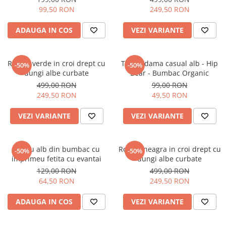
99,50 RON
249,50 RON
ADAUGA IN COS
VEZI VARIANTE
Rochie verde in croi drept cu
Tricou dama casual alb - Hip
-50%
-50%
dungi albe curbate
Bear - Bumbac Organic
499,00 RON
99,00 RON
249,50 RON
49,50 RON
VEZI VARIANTE
VEZI VARIANTE
Tricou alb din bumbac cu
Rochie neagra in croi drept cu
-50%
-50%
imprimeu fetita cu evantai
dungi albe curbate
129,00 RON
499,00 RON
64,50 RON
249,50 RON
ADAUGA IN COS
VEZI VARIANTE