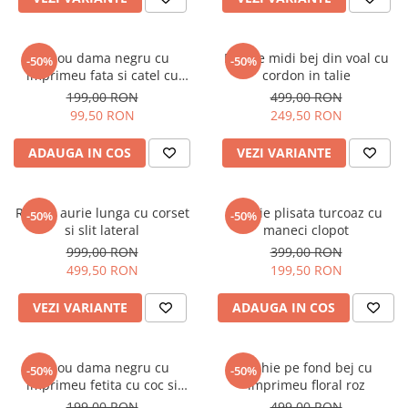
Tricou dama negru cu
Rochie midi bej din voal cu
-50%
-50%
imprimeu fata si catel cu
cordon in talie
ochelari
199,00 RON
499,00 RON
99,50 RON
249,50 RON
ADAUGA IN COS
VEZI VARIANTE
Rochie aurie lunga cu corset
Rochie plisata turcoaz cu
-50%
-50%
si slit lateral
maneci clopot
999,00 RON
399,00 RON
499,50 RON
199,50 RON
VEZI VARIANTE
ADAUGA IN COS
Tricou dama negru cu
Rochie pe fond bej cu
-50%
-50%
imprimeu fetita cu coc si
imprimeu floral roz
ochelari albastrii
199,00 RON
499,00 RON