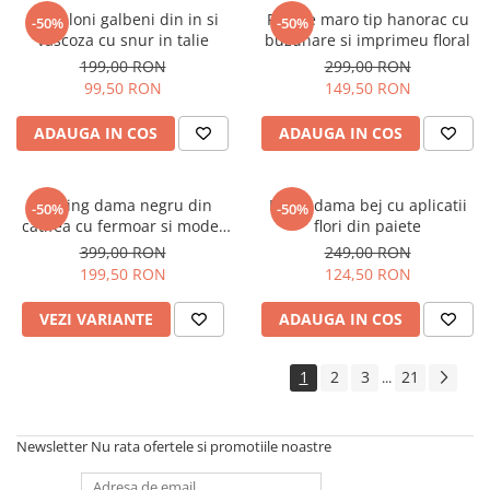
Pantaloni galbeni din in si
Rochie maro tip hanorac cu
-50%
-50%
vascoza cu snur in talie
buzunare si imprimeu floral
199,00 RON
299,00 RON
99,50 RON
149,50 RON
ADAUGA IN COS
ADAUGA IN COS
Trening dama negru din
Bluza dama bej cu aplicatii
-50%
-50%
catifea cu fermoar si model
flori din paiete
pe jacheta
399,00 RON
249,00 RON
199,50 RON
124,50 RON
VEZI VARIANTE
ADAUGA IN COS
1
2
3
21
...
Newsletter
Nu rata ofertele si promotiile noastre