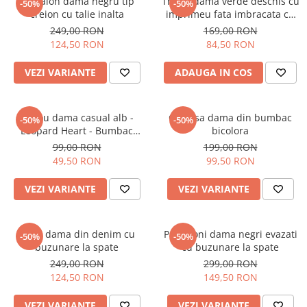
Pantalon dama negru tip
Tricou dama verde deschis cu
-50%
-50%
creion cu talie inalta
imprimeu fata imbracata cu
alb si inghetata in mana
249,00 RON
169,00 RON
124,50 RON
84,50 RON
VEZI VARIANTE
ADAUGA IN COS
Tricou dama casual alb -
Camasa dama din bumbac
-50%
-50%
Leopard Heart - Bumbac
bicolora
Organic
99,00 RON
199,00 RON
49,50 RON
99,50 RON
VEZI VARIANTE
VEZI VARIANTE
Blugi dama din denim cu
Pantaloni dama negri evazati
-50%
-50%
buzunare la spate
cu buzunare la spate
249,00 RON
299,00 RON
124,50 RON
149,50 RON
VEZI VARIANTE
VEZI VARIANTE