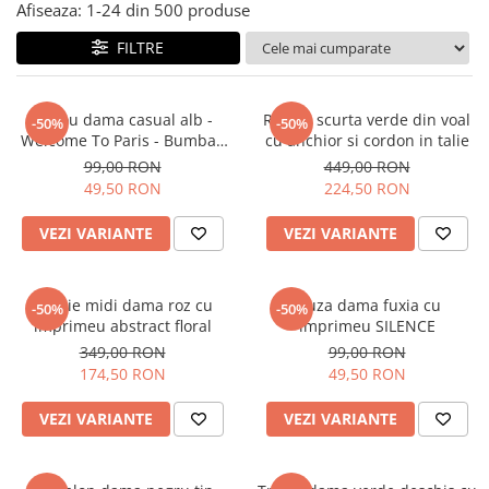
Salopete
Afiseaza:
1-
24
din
500
produse
Tricouri si topuri
FILTRE
Rochii de eveniment
Tricou dama casual alb -
Rochie scurta verde din voal
-50%
-50%
Welcome To Paris - Bumbac
cu anchior si cordon in talie
Organic
99,00 RON
449,00 RON
49,50 RON
224,50 RON
VEZI VARIANTE
VEZI VARIANTE
Rochie midi dama roz cu
Bluza dama fuxia cu
-50%
-50%
imprimeu abstract floral
imprimeu SILENCE
349,00 RON
99,00 RON
174,50 RON
49,50 RON
VEZI VARIANTE
VEZI VARIANTE