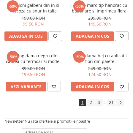
Pantaloni galbeni din in si
Rochie maro tip hanorac cu
-50%
-50%
vascoza cu snur in talie
buzunare si imprimeu floral
199,00 RON
299,00 RON
99,50 RON
149,50 RON
ADAUGA IN COS
ADAUGA IN COS
Trening dama negru din
Bluza dama bej cu aplicatii
-50%
-50%
catifea cu fermoar si model
flori din paiete
pe jacheta
399,00 RON
249,00 RON
199,50 RON
124,50 RON
VEZI VARIANTE
ADAUGA IN COS
1
2
3
21
...
Newsletter
Nu rata ofertele si promotiile noastre