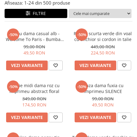
Salopete
Afiseaza:
1-
24
din
500
produse
Tricouri si topuri
FILTRE
Rochii de eveniment
Tricou dama casual alb -
Rochie scurta verde din voal
-50%
-50%
Welcome To Paris - Bumbac
cu anchior si cordon in talie
Organic
99,00 RON
449,00 RON
49,50 RON
224,50 RON
VEZI VARIANTE
VEZI VARIANTE
Rochie midi dama roz cu
Bluza dama fuxia cu
-50%
-50%
imprimeu abstract floral
imprimeu SILENCE
349,00 RON
99,00 RON
174,50 RON
49,50 RON
VEZI VARIANTE
VEZI VARIANTE