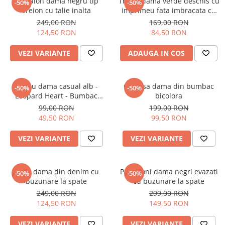
Pantalon dama negru tip
Tricou dama verde deschis cu
-50%
-50%
creion cu talie inalta
imprimeu fata imbracata cu
alb si inghetata in mana
249,00 RON
169,00 RON
124,50 RON
84,50 RON
VEZI VARIANTE
ADAUGA IN COS
Tricou dama casual alb -
Camasa dama din bumbac
-50%
-50%
Leopard Heart - Bumbac
bicolora
Organic
99,00 RON
199,00 RON
49,50 RON
99,50 RON
VEZI VARIANTE
VEZI VARIANTE
Blugi dama din denim cu
Pantaloni dama negri evazati
-50%
-50%
buzunare la spate
cu buzunare la spate
249,00 RON
299,00 RON
124,50 RON
149,50 RON
VEZI VARIANTE
VEZI VARIANTE