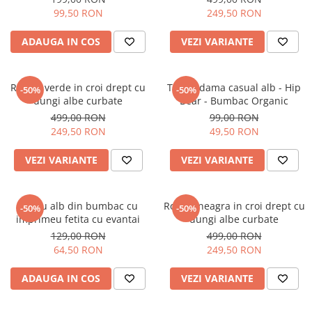
99,50 RON
249,50 RON
ADAUGA IN COS
VEZI VARIANTE
Rochie verde in croi drept cu
Tricou dama casual alb - Hip
-50%
-50%
dungi albe curbate
Bear - Bumbac Organic
499,00 RON
99,00 RON
249,50 RON
49,50 RON
VEZI VARIANTE
VEZI VARIANTE
Tricou alb din bumbac cu
Rochie neagra in croi drept cu
-50%
-50%
imprimeu fetita cu evantai
dungi albe curbate
129,00 RON
499,00 RON
64,50 RON
249,50 RON
ADAUGA IN COS
VEZI VARIANTE