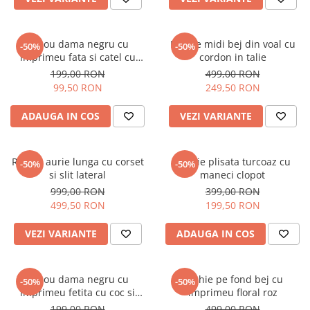
Tricou dama negru cu
Rochie midi bej din voal cu
-50%
-50%
imprimeu fata si catel cu
cordon in talie
ochelari
199,00 RON
499,00 RON
99,50 RON
249,50 RON
ADAUGA IN COS
VEZI VARIANTE
Rochie aurie lunga cu corset
Rochie plisata turcoaz cu
-50%
-50%
si slit lateral
maneci clopot
999,00 RON
399,00 RON
499,50 RON
199,50 RON
VEZI VARIANTE
ADAUGA IN COS
Tricou dama negru cu
Rochie pe fond bej cu
-50%
-50%
imprimeu fetita cu coc si
imprimeu floral roz
ochelari albastrii
199,00 RON
499,00 RON