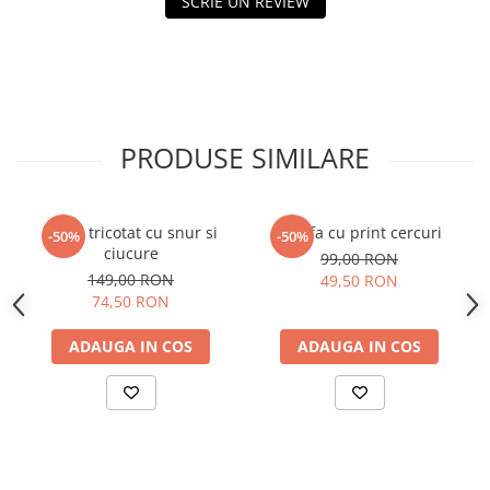
SCRIE UN REVIEW
PRODUSE SIMILARE
Guler tricotat cu snur si
Esarfa cu print cercuri
-50%
-50%
ciucure
99,00 RON
149,00 RON
49,50 RON
74,50 RON
ADAUGA IN COS
ADAUGA IN COS