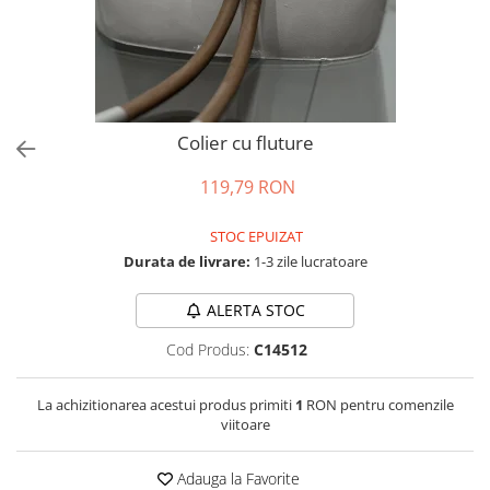
Salopete
Tricouri si topuri
Rochii de eveniment
Colier cu fluture
119,79 RON
STOC EPUIZAT
Durata de livrare:
1-3 zile lucratoare
ALERTA STOC
Cod Produs:
C14512
La achizitionarea acestui produs primiti
1
RON pentru comenzile
viitoare
Adauga la Favorite