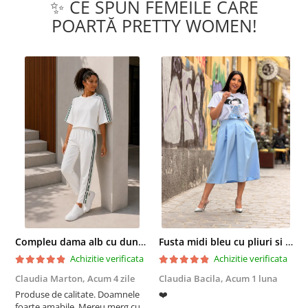
✨ CE SPUN FEMEILE CARE
POARTĂ PRETTY WOMEN!
Compleu dama alb cu dungi laterale in nuante de verde si negru
Fusta midi bleu cu pliuri si buzunare
Achizitie verificata
Achizitie verificata
Claudia Marton,
Acum 4 zile
Claudia Bacila,
Acum 1 luna
Z
Produse de calitate. Doamnele
❤️
5
foarte amabile. Mereu merg cu