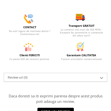
Transport GRATUIT
CONTACT
La comenzi mai mari de 500 RON !
Nu esti sigura de marimea dorita ?
Exceptie fac promotiile si comenzile
Contacteaza-ne!
din afara tarii!!
Clienti FERICITI
Garantam CALITATEA
Cu peste 600 de recenzii pozitive.
Tuturor articolelor comercializate!
Review-uri
(0)
Daca doresti sa iti exprimi parerea despre acest produs
poti adauga un review.