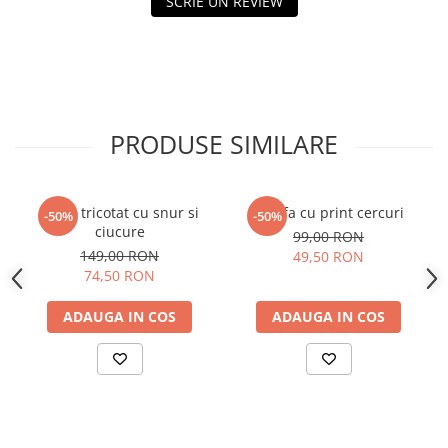
SCRIE UN REVIEW
PRODUSE SIMILARE
Guler tricotat cu snur si
Esarfa cu print cercuri
-50%
-50%
ciucure
99,00 RON
149,00 RON
49,50 RON
74,50 RON
ADAUGA IN COS
ADAUGA IN COS