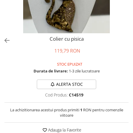
Salopete
Tricouri si topuri
Rochii de eveniment
Colier cu pisica
119,79 RON
STOC EPUIZAT
Durata de livrare:
1-3 zile lucratoare
ALERTA STOC
Cod Produs:
C14519
La achizitionarea acestui produs primiti
1
RON pentru comenzile
viitoare
Adauga la Favorite