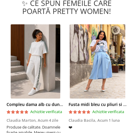
✨ CE SPUN FEMEILE CARE
POARTĂ PRETTY WOMEN!
Compleu dama alb cu dungi laterale in nuante de verde si negru
Fusta midi bleu cu pliuri si buzunare
Achizitie verificata
Achizitie verificata
Claudia Marton,
Acum 4 zile
Claudia Bacila,
Acum 1 luna
Z
Produse de calitate. Doamnele
❤️
5
foarte amabile. Mereu merg cu