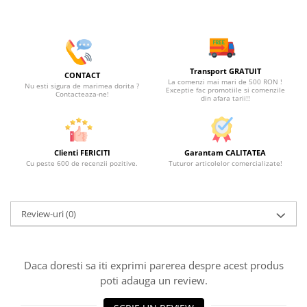
Transport GRATUIT
CONTACT
La comenzi mai mari de 500 RON !
Nu esti sigura de marimea dorita ?
Exceptie fac promotiile si comenzile
Contacteaza-ne!
din afara tarii!!
Clienti FERICITI
Garantam CALITATEA
Cu peste 600 de recenzii pozitive.
Tuturor articolelor comercializate!
Review-uri
(0)
Daca doresti sa iti exprimi parerea despre acest produs
poti adauga un review.