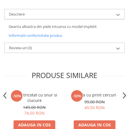
Descriere
Geanta albastra din piele intoarsa cu model impletit
Informatii conformitate produs
Review-uri
(0)
PRODUSE SIMILARE
Guler tricotat cu snur si
Esarfa cu print cercuri
-50%
-50%
ciucure
99,00 RON
149,00 RON
49,50 RON
74,50 RON
ADAUGA IN COS
ADAUGA IN COS