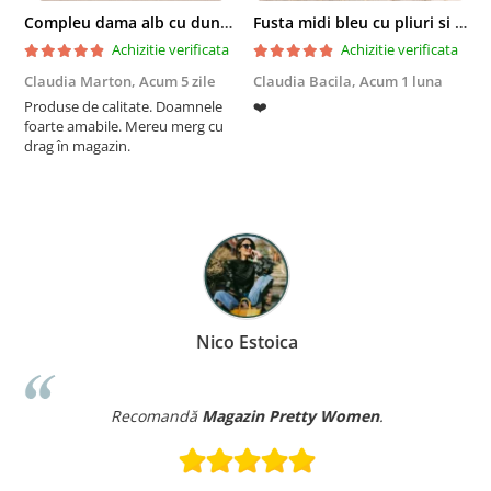
Compleu dama alb cu dungi laterale in nuante de verde si negru
Fusta midi bleu cu pliuri si buzunare
Achizitie verificata
Achizitie verificata
Claudia Marton,
Acum 5 zile
Claudia Bacila,
Acum 1 luna
Z
Produse de calitate. Doamnele
❤️
5
foarte amabile. Mereu merg cu
drag în magazin.
Nico Estoica
Recomandă
Magazin Pretty Women
.