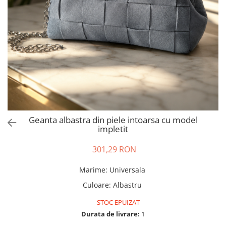
Salopete
Tricouri si topuri
Rochii de eveniment
Geanta albastra din piele intoarsa cu model
impletit
301,29 RON
Marime
:
Universala
Culoare
:
Albastru
STOC EPUIZAT
Durata de livrare:
1