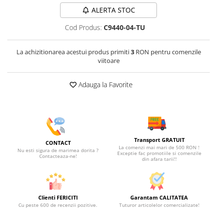
ALERTA STOC
Cod Produs:
C9440-04-TU
La achizitionarea acestui produs primiti
3
RON pentru comenzile
viitoare
Adauga la Favorite
Transport GRATUIT
CONTACT
La comenzi mai mari de 500 RON !
Nu esti sigura de marimea dorita ?
Exceptie fac promotiile si comenzile
Contacteaza-ne!
din afara tarii!!
Clienti FERICITI
Garantam CALITATEA
Cu peste 600 de recenzii pozitive.
Tuturor articolelor comercializate!