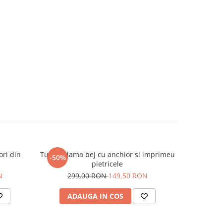
ori din
Tunica dama bej cu anchior si imprimeu
Bluza da
-50%
-50%
pietricele
24
N
299,00 RON
149,50 RON
ADAUGA IN COS
AD