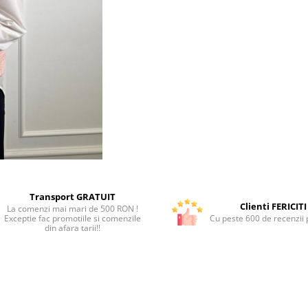
Transport GRATUIT
Clienti FERICITI
La comenzi mai mari de 500 RON !
Exceptie fac promotiile si comenzile
Cu peste 600 de recenzii p
din afara tarii!!