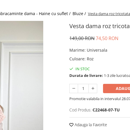
bracaminte dama - Haine cu suflet /
Bluze /
Vesta dama roz tricotat
Vesta dama roz tricota
149,00 RON
74,50 RON
Marime
:
Universala
Culoare
:
Roz
IN STOC
Durata de livrare:
1-3 zile lucrato
ADAUG
Promotie valabila in intervalul 28.07 
Cod Produs:
C22468-07-TU
Adauga la Favorite