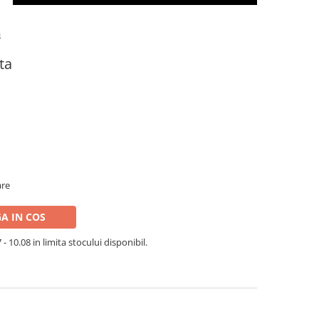
a
ta
are
A IN COS
- 10.08 in limita stocului disponibil.