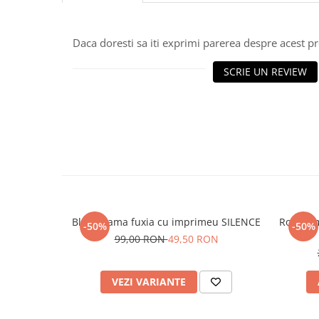
Daca doresti sa iti exprimi parerea despre acest 
SCRIE UN REVIEW
Bluza dama fuxia cu imprimeu SILENCE
Rochie 
-50%
-50%
99,00 RON
49,50 RON
VEZI VARIANTE