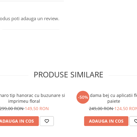
produs poti adauga un review.
PRODUSE SIMILARE
maro tip hanorac cu buzunare si
Bluza dama bej cu aplicatii fl
-50%
imprimeu floral
paiete
299,00 RON
149,50 RON
249,00 RON
124,50 RO
ADAUGA IN COS
ADAUGA IN COS