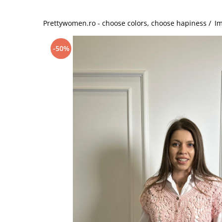
Salopete
Tricouri si topuri
Prettywomen.ro - choose colors, choose hapiness /
Im
Rochii de eveniment
-50%