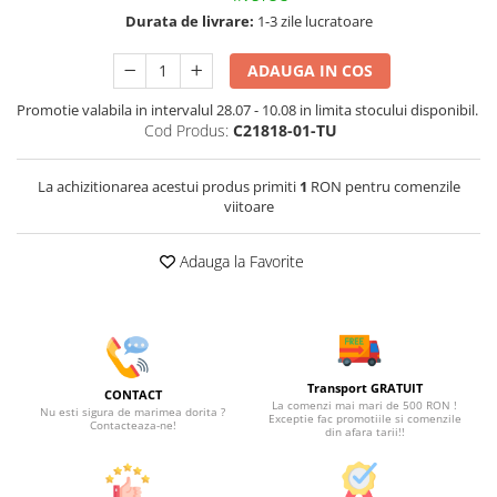
Durata de livrare:
1-3 zile lucratoare
ADAUGA IN COS
Promotie valabila in intervalul 28.07 - 10.08 in limita stocului disponibil.
Cod Produs:
C21818-01-TU
La achizitionarea acestui produs primiti
1
RON pentru comenzile
viitoare
Adauga la Favorite
Transport GRATUIT
CONTACT
La comenzi mai mari de 500 RON !
Nu esti sigura de marimea dorita ?
Exceptie fac promotiile si comenzile
Contacteaza-ne!
din afara tarii!!