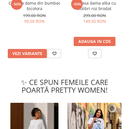
Camasa dama din bumbac
Camasa dama alba cu
-50%
-50%
bicolora
colibri roz brodat
199,00 RON
299,00 RON
99,50 RON
149,50 RON
ADAUGA IN COS
VEZI VARIANTE
✨ CE SPUN FEMEILE CARE
POARTĂ PRETTY WOMEN!