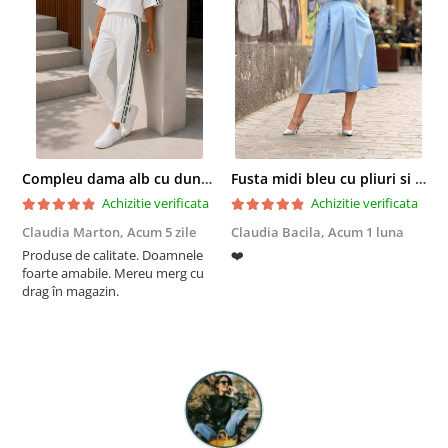
Compleu dama alb cu dungi laterale in nuante de verde si negru
Fusta midi bleu cu pliuri si buzunare
Achizitie verificata
Achizitie verificata
Claudia Marton,
Acum 5 zile
Claudia Bacila,
Acum 1 luna
Z
Produse de calitate. Doamnele
❤️
5
foarte amabile. Mereu merg cu
drag în magazin.