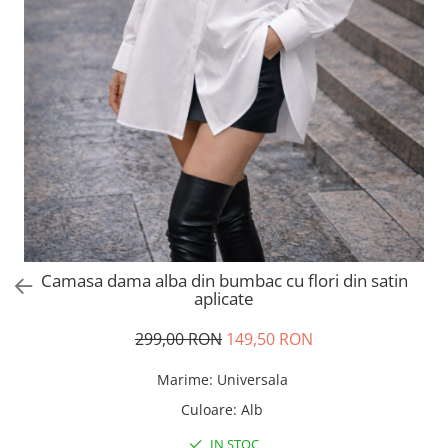
Salopete
Tricouri si topuri
Rochii de eveniment
Camasa dama alba din bumbac cu flori din satin
aplicate
299,00 RON
149,50 RON
Marime
:
Universala
Culoare
:
Alb
IN STOC