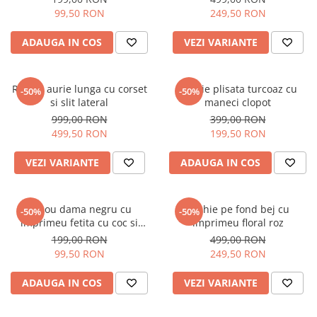
99,50 RON
249,50 RON
ADAUGA IN COS
VEZI VARIANTE
Rochie aurie lunga cu corset
Rochie plisata turcoaz cu
-50%
-50%
si slit lateral
maneci clopot
999,00 RON
399,00 RON
499,50 RON
199,50 RON
VEZI VARIANTE
ADAUGA IN COS
Tricou dama negru cu
Rochie pe fond bej cu
-50%
-50%
imprimeu fetita cu coc si
imprimeu floral roz
ochelari albastrii
199,00 RON
499,00 RON
99,50 RON
249,50 RON
ADAUGA IN COS
VEZI VARIANTE