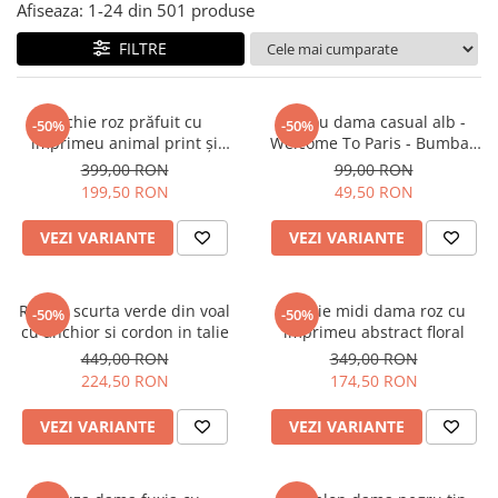
Salopete
Afiseaza:
1-
24
din
501
produse
Tricouri si topuri
FILTRE
Rochii de eveniment
Rochie roz prăfuit cu
Tricou dama casual alb -
-50%
-50%
imprimeu animal print și
Welcome To Paris - Bumbac
curea
Organic
399,00 RON
99,00 RON
199,50 RON
49,50 RON
VEZI VARIANTE
VEZI VARIANTE
Rochie scurta verde din voal
Rochie midi dama roz cu
-50%
-50%
cu anchior si cordon in talie
imprimeu abstract floral
449,00 RON
349,00 RON
224,50 RON
174,50 RON
VEZI VARIANTE
VEZI VARIANTE