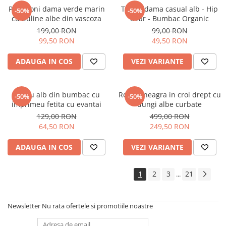
Pantaloni dama verde marin
Tricou dama casual alb - Hip
-50%
-50%
cu buline albe din vascoza
Bear - Bumbac Organic
199,00 RON
99,00 RON
99,50 RON
49,50 RON
ADAUGA IN COS
VEZI VARIANTE
Tricou alb din bumbac cu
Rochie neagra in croi drept cu
-50%
-50%
imprimeu fetita cu evantai
dungi albe curbate
129,00 RON
499,00 RON
64,50 RON
249,50 RON
ADAUGA IN COS
VEZI VARIANTE
1
2
3
21
...
Newsletter
Nu rata ofertele si promotiile noastre