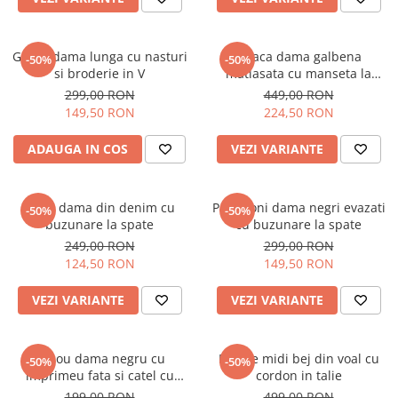
Geaca dama lunga cu nasturi
Geaca dama galbena
-50%
-50%
si broderie in V
matlasata cu manseta la
maneca si elastic in talie
299,00 RON
449,00 RON
149,50 RON
224,50 RON
ADAUGA IN COS
VEZI VARIANTE
Blugi dama din denim cu
Pantaloni dama negri evazati
-50%
-50%
buzunare la spate
cu buzunare la spate
249,00 RON
299,00 RON
124,50 RON
149,50 RON
VEZI VARIANTE
VEZI VARIANTE
Tricou dama negru cu
Rochie midi bej din voal cu
-50%
-50%
imprimeu fata si catel cu
cordon in talie
ochelari
199,00 RON
499,00 RON