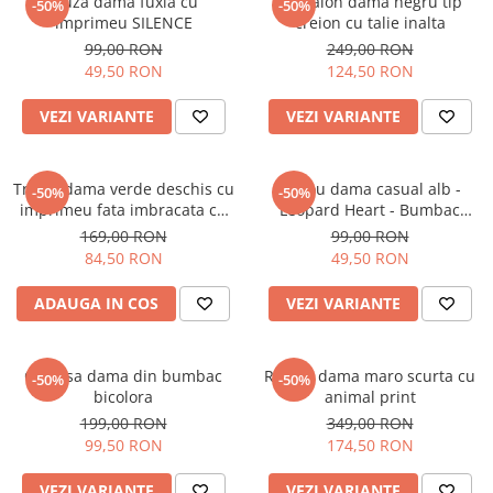
Bluza dama fuxia cu
Pantalon dama negru tip
-50%
-50%
imprimeu SILENCE
creion cu talie inalta
99,00 RON
249,00 RON
49,50 RON
124,50 RON
VEZI VARIANTE
VEZI VARIANTE
Tricou dama verde deschis cu
Tricou dama casual alb -
-50%
-50%
imprimeu fata imbracata cu
Leopard Heart - Bumbac
alb si inghetata in mana
Organic
169,00 RON
99,00 RON
84,50 RON
49,50 RON
ADAUGA IN COS
VEZI VARIANTE
Camasa dama din bumbac
Rochie dama maro scurta cu
-50%
-50%
bicolora
animal print
199,00 RON
349,00 RON
99,50 RON
174,50 RON
VEZI VARIANTE
VEZI VARIANTE