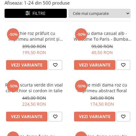
Salopete
Afiseaza:
1-
24
din
500
produse
Tricouri si topuri
FILTRE
Rochii de eveniment
Rochie roz prăfuit cu
Tricou dama casual alb -
-50%
-50%
imprimeu animal print și
Welcome To Paris - Bumbac
curea
Organic
399,00 RON
99,00 RON
199,50 RON
49,50 RON
VEZI VARIANTE
VEZI VARIANTE
Rochie scurta verde din voal
Rochie midi dama roz cu
-50%
-50%
cu anchior si cordon in talie
imprimeu abstract floral
449,00 RON
349,00 RON
224,50 RON
174,50 RON
VEZI VARIANTE
VEZI VARIANTE