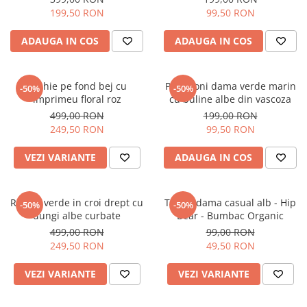
199,50 RON
99,50 RON
ADAUGA IN COS
ADAUGA IN COS
Rochie pe fond bej cu
Pantaloni dama verde marin
-50%
-50%
imprimeu floral roz
cu buline albe din vascoza
499,00 RON
199,00 RON
249,50 RON
99,50 RON
VEZI VARIANTE
ADAUGA IN COS
Rochie verde in croi drept cu
Tricou dama casual alb - Hip
-50%
-50%
dungi albe curbate
Bear - Bumbac Organic
499,00 RON
99,00 RON
249,50 RON
49,50 RON
VEZI VARIANTE
VEZI VARIANTE