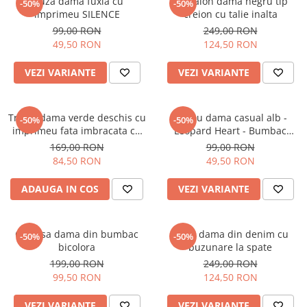
Bluza dama fuxia cu
Pantalon dama negru tip
-50%
-50%
imprimeu SILENCE
creion cu talie inalta
99,00 RON
249,00 RON
49,50 RON
124,50 RON
VEZI VARIANTE
VEZI VARIANTE
Tricou dama verde deschis cu
Tricou dama casual alb -
-50%
-50%
imprimeu fata imbracata cu
Leopard Heart - Bumbac
alb si inghetata in mana
Organic
169,00 RON
99,00 RON
84,50 RON
49,50 RON
ADAUGA IN COS
VEZI VARIANTE
Camasa dama din bumbac
Blugi dama din denim cu
-50%
-50%
bicolora
buzunare la spate
199,00 RON
249,00 RON
99,50 RON
124,50 RON
VEZI VARIANTE
VEZI VARIANTE