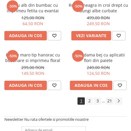
Tricou alb din bumbac cu
Rochie neagra in croi drept cu
-50%
-50%
imprimeu fetita cu evantai
dungi albe curbate
129,00 RON
499,00 RON
64,50 RON
249,50 RON
ADAUGA IN COS
VEZI VARIANTE
Rochie maro tip hanorac cu
Bluza dama bej cu aplicatii
-50%
-50%
buzunare si imprimeu floral
flori din paiete
299,00 RON
249,00 RON
149,50 RON
124,50 RON
ADAUGA IN COS
ADAUGA IN COS
1
2
3
21
...
Newsletter
Nu rata ofertele si promotiile noastre