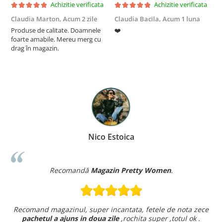
Achizitie verificata
Achizitie verificata
Claudia Marton,
Acum 2 zile
Claudia Bacila,
Acum 1 luna
Z
Produse de calitate. Doamnele
❤️
5
foarte amabile. Mereu merg cu
drag în magazin.
Nico Estoica
Recomandă
Magazin Pretty Women
.
Recomand magazinul, super incantata, fetele de nota zece
pachetul a ajuns in doua zile
,rochita super ,totul ok .