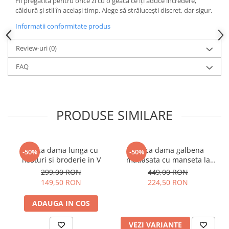
Fii pregătită pentru orice zi cu o geacă ce îți aduce încredere,
căldură și stil în același timp. Alege să strălucești discret, dar sigur.
Informatii conformitate produs
Review-uri
(0)
FAQ
PRODUSE SIMILARE
Geaca dama lunga cu
Geaca dama galbena
-50%
-50%
nasturi si broderie in V
matlasata cu manseta la
maneca si elastic in talie
299,00 RON
449,00 RON
149,50 RON
224,50 RON
ADAUGA IN COS
VEZI VARIANTE