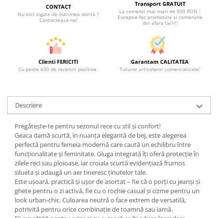
Transport GRATUIT
CONTACT
La comenzi mai mari de 500 RON !
Nu esti sigura de marimea dorita ?
Exceptie fac promotiile si comenzile
Contacteaza-ne!
din afara tarii!!
Clienti FERICITI
Garantam CALITATEA
Cu peste 600 de recenzii pozitive.
Tuturor articolelor comercializate!
Descriere
Pregătește-te pentru sezonul rece cu stil și confort!
Geaca damă scurtă, în nuanța elegantă de bej, este alegerea
perfectă pentru femeia modernă care caută un echilibru între
funcționalitate și feminitate. Gluga integrată îți oferă protecție în
zilele reci sau ploioase, iar croiala scurtă evidențiază frumos
silueta și adaugă un aer tineresc ținutelor tale.
Este ușoară, practică și ușor de asortat – fie că o porți cu jeanși și
ghete pentru o zi activă, fie cu o rochie casual și cizme pentru un
look urban-chic. Culoarea neutră o face extrem de versatilă,
potrivită pentru orice combinație de toamnă sau iarnă.