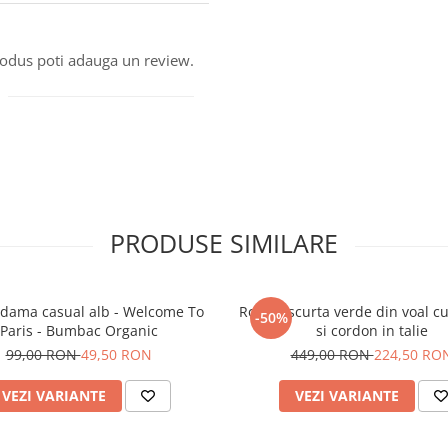
produs poti adauga un review.
PRODUSE SIMILARE
 dama casual alb - Welcome To
Rochie scurta verde din voal c
-50%
Paris - Bumbac Organic
si cordon in talie
99,00 RON
49,50 RON
449,00 RON
224,50 RO
VEZI VARIANTE
VEZI VARIANTE