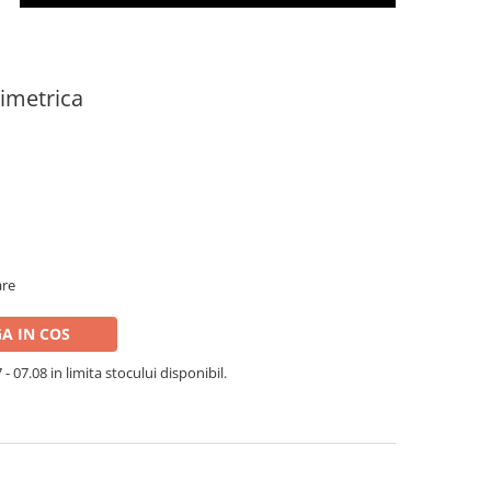
imetrica
are
A IN COS
- 07.08 in limita stocului disponibil.