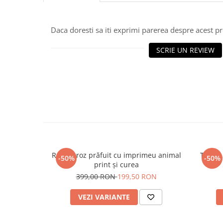
Daca doresti sa iti exprimi parerea despre acest 
SCRIE UN REVIEW
Rochie roz prăfuit cu imprimeu animal
Tricou
-50%
-50%
print și curea
399,00 RON
199,50 RON
VEZI VARIANTE