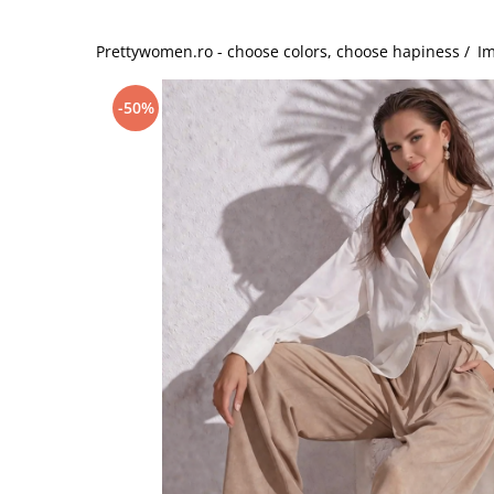
Salopete
Tricouri si topuri
Prettywomen.ro - choose colors, choose hapiness /
Im
Rochii de eveniment
-50%