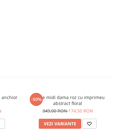
u anchior
Rochie midi dama roz cu imprimeu
Bluza dam
-50%
-50%
abstract floral
9
N
349,00 RON
174,50 RON
VEZI VARIANTE
V