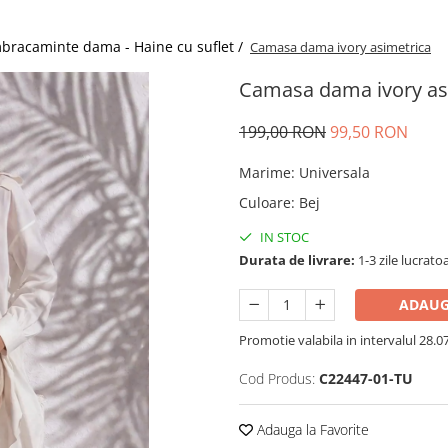
bracaminte dama - Haine cu suflet /
Camasa dama ivory asimetrica
Camasa dama ivory as
199,00 RON
99,50 RON
Marime
:
Universala
Culoare
:
Bej
IN STOC
Durata de livrare:
1-3 zile lucrato
ADAUG
Promotie valabila in intervalul 28.07 
Cod Produs:
C22447-01-TU
Adauga la Favorite