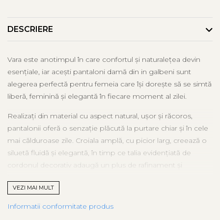
DESCRIERE
Vara este anotimpul în care confortul și naturalețea devin
esențiale, iar acești pantaloni damă din in galbeni sunt
alegerea perfectă pentru femeia care își dorește să se simtă
liberă, feminină și elegantă în fiecare moment al zilei.
Realizați din material cu aspect natural, ușor și răcoros,
pantalonii oferă o senzație plăcută la purtare chiar și în cele
mai călduroase zile. Croiala amplă, cu picior larg, creează o
siluetă fluidă și elegantă, în timp ce talia evidențiată de
cordonul decorativ adaugă un plus de rafinament și
feminitate.
VEZI MAI MULT
Nuanța galbenă inspiră energie, optimism și prospețime,
Informatii conformitate produs
transformând orice ținută într-o apariție luminoasă și plină