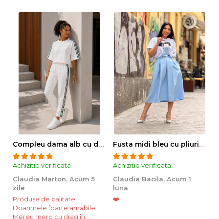
Compleu dama alb cu dungi laterale in nuante de verde si negru
Fusta midi bleu cu pliuri si buzunare
Achizitie verificata
Achizitie verificata
Ac
Claudia Marton,
Acum 5
Claudia Bacila,
Acum 1
Z
zile
luna
5
Produse de calitate.
❤️
Doamnele foarte amabile.
Mereu merg cu drag în