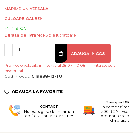
MARIME
:
UNIVERSALA
CULOARE
:
GALBEN
IN STOC
Durata de livrare:
1-3 zile lucratoare
ADAUGA IN COS
Promotie valabila in intervalul 28.07 - 10.08 in limita stocului
disponibil.
Cod Produs:
C19838-12-TU
ADAUGA LA FAVORITE
Transport GRA
CONTACT
La comenzi mai 
Nu esti sigura de marimea
500 RON ! Excep
dorita ? Contacteaza-ne!
promotiile si co
din afara tari