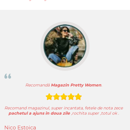
magazin.
Recomandă
Magazin Pretty Women
.
Recomand magazinul, super incantata, fetele de nota zece
pachetul a ajuns in doua zile
,rochita super ,totul ok .
Pe
Nico Estoica
S