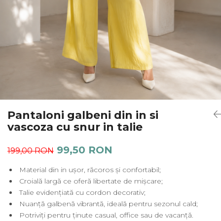
Salopete
Tricouri si topuri
Rochii de eveniment
Pantaloni galbeni din in si
vascoza cu snur in talie
99,50 RON
199,00 RON
Material din in ușor, răcoros și confortabil;
Croială largă ce oferă libertate de mișcare;
Talie evidențiată cu cordon decorativ;
Nuanță galbenă vibrantă, ideală pentru sezonul cald;
Potriviți pentru ținute casual, office sau de vacanță.