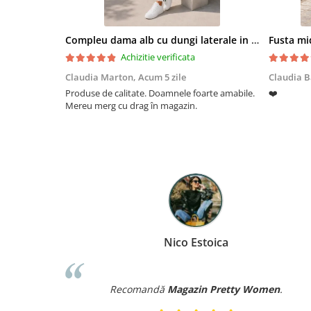
Compleu dama alb cu dungi laterale in nuante de verde si negru
Fusta mid
Achizitie verificata
Claudia Marton,
Acum 5 zile
Claudia B
Produse de calitate. Doamnele foarte amabile.
❤️
Mereu merg cu drag în magazin.
Nico Estoica
Recomandă
Magazin Pretty Women
.