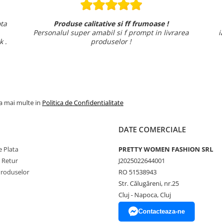
ta
Produse calitative si ff frumoase !
Personalul super amabil si f prompt in livrarea
i
k .
produselor !
la mai multe in
Politica de Confidentialitate
DATE COMERCIALE
 Plata
PRETTY WOMEN FASHION SRL
e Retur
J2025022644001
Produselor
RO 51538943
Str. Călugăreni, nr.25
Cluj - Napoca, Cluj
Contacteaza-ne