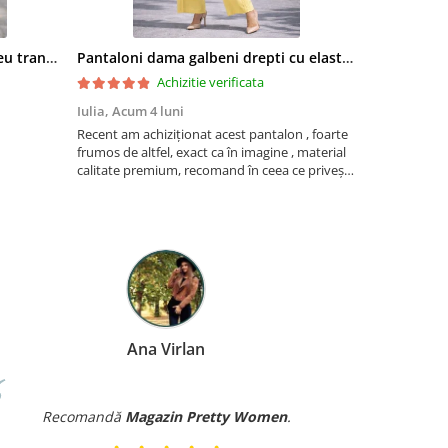
Bluza dama albastra cu imprimeu trandafiri si snur la gat
Pantaloni dama galbeni drepti cu elastic si snur in talie
Achizitie verificata
Iulia,
Acum 4 luni
Mariana Sta
Recent am achiziționat acest pantalon , foarte
Foarte frumoa
frumos de altfel, exact ca în imagine , material
aseaza foart
calitate premium, recomand în ceea ce privește
acest produs . Atenți la detalii la împachetarea
coletului . Felicitări! Voi reveni cu comenzi pe
ac...
Ana Virlan
Recomandă
Magazin Pretty Women
.