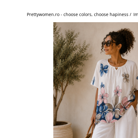
Salopete
Tricouri si topuri
Prettywomen.ro - choose colors, choose hapiness /
Im
Rochii de eveniment