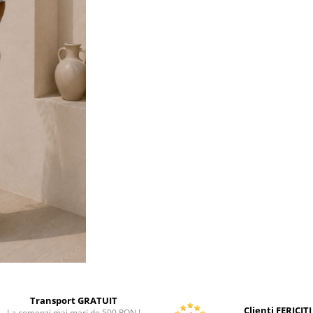
Transport GRATUIT
Clienti FERICITI
La comenzi mai mari de 500 RON !