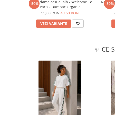
Tricou dama casual alb - Welcome To
Rochie 
-50%
-50%
Paris - Bumbac Organic
99,00 RON
49,50 RON
VEZI VARIANTE
✨ CE 