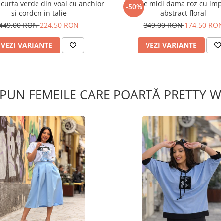
scurta verde din voal cu anchior
Rochie midi dama roz cu im
-50%
si cordon in talie
abstract floral
449,00 RON
224,50 RON
349,00 RON
174,50 RO
VEZI VARIANTE
VEZI VARIANTE
SPUN FEMEILE CARE POARTĂ PRETTY 