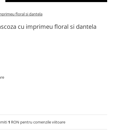
primeu floral si dantela
scoza cu imprimeu floral si dantela
are
imiti
1
RON pentru comenzile viitoare