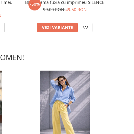
primeu
Bluza dama fuxia cu imprimeu SILENCE
Pantalon d
-50%
-50%
99,00 RON
49,50 RON
N
24
VEZI VARIANTE
V
WOMEN!