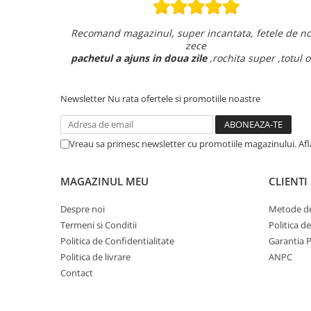
m vorbit la
Recomand magazinul, super incantata, fetele de no
zece
ecierea!
pachetul a ajuns in doua zile
,rochita super ,totul o
Newsletter
Nu rata ofertele si promotiile noastre
Vreau sa primesc newsletter cu promotiile magazinului. Af
MAGAZINUL MEU
CLIENTI
Despre noi
Metode de
Termeni si Conditii
Politica d
Politica de Confidentialitate
Garantia 
Politica de livrare
ANPC
Contact