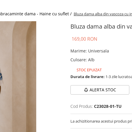
bracaminte dama - Haine cu suflet /
Bluza dama alba din vascoza cu im
Bluza dama alba din va
169,00 RON
Marime
:
Universala
Culoare
:
Alb
STOC EPUIZAT
Durata de livrare:
1-3 zile lucrato
ALERTA STOC
Cod Produs:
C23028-01-TU
La achizitionarea acestui produs pr