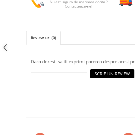
Nu esti sigura de marimea dorita ?
Contacteaza-ne!
Review-uri
(0)
Daca doresti sa iti exprimi parerea despre acest 
SCRIE UN REVIEW