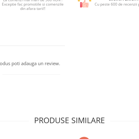
Exceptie fac promotiile si comenzile
Cu peste 600 de recenzii p
din afara tarii!!
produs poti adauga un review.
PRODUSE SIMILARE