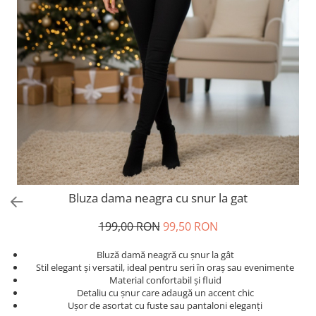
Salopete
Tricouri si topuri
Rochii de eveniment
Bluza dama neagra cu snur la gat
199,00 RON
99,50 RON
Bluză damă neagră cu șnur la gât
Stil elegant și versatil, ideal pentru seri în oraș sau evenimente
Material confortabil și fluid
Detaliu cu șnur care adaugă un accent chic
Ușor de asortat cu fuste sau pantaloni eleganți