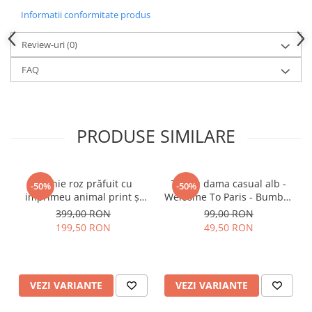
Informatii conformitate produs
Review-uri
(0)
FAQ
PRODUSE SIMILARE
Rochie roz prăfuit cu
Tricou dama casual alb -
-50%
-50%
imprimeu animal print și
Welcome To Paris - Bumbac
curea
Organic
399,00 RON
99,00 RON
199,50 RON
49,50 RON
VEZI VARIANTE
VEZI VARIANTE