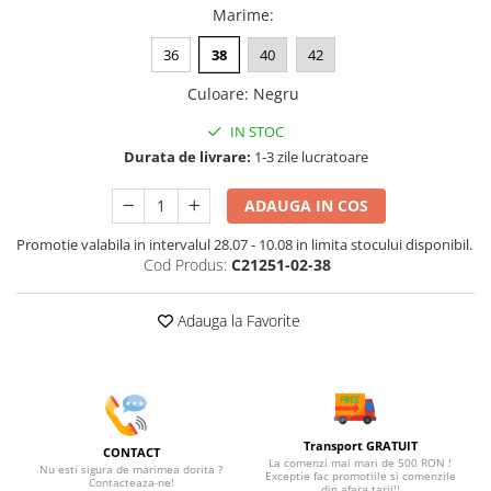
Marime
:
36
38
40
42
Culoare
:
Negru
IN STOC
Durata de livrare:
1-3 zile lucratoare
ADAUGA IN COS
Promotie valabila in intervalul 28.07 - 10.08 in limita stocului disponibil.
Cod Produs:
C21251-02-38
Adauga la Favorite
Transport GRATUIT
CONTACT
La comenzi mai mari de 500 RON !
Nu esti sigura de marimea dorita ?
Exceptie fac promotiile si comenzile
Contacteaza-ne!
din afara tarii!!