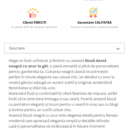
Clienti FERICITI
Garantam CALITATEA
Cu peste 600 de recenzii pozitive.
Tuturor articolelor comercializate!
Descriere
Alege un look sofisticat și feminin cu această
bluză damă
neagră cu șnur la gât
, o piesă versatilă și plină de personalitate
pentru garderoba ta. Culoarea neagră clasică se potrivește
perfect în ținute elegante sau casual chic, iar detaliul cu șnur la
nivelul gâtului adaugă un accent subtil și original, evidențiind
feminitatea și stilul tău unic.
Materialul fluid și confortabil îți oferă libertate de mișcare, astfel
încât să te simți bine întreaga zi sau seară. Poartă această bluză
cu pantaloni eleganți și tocuri pentru o seară în oraș sau cu blugi
și botine pentru un outfit urban chic.
Această bluză neagră cu șnur este alegerea ideală pentru femeia
modernă care apreciază eleganța simplă și detaliile rafinate.
Lasă‑ți personalitatea să strălucească în fiecare moment!