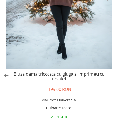
Salopete
Tricouri si topuri
Rochii de eveniment
Bluza dama tricotata cu gluga si imprimeu cu
ursulet
199,00 RON
Marime
:
Universala
Culoare
:
Maro
IN STOC