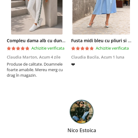
Compleu dama alb cu dungi laterale in nuante de verde si negru
Fusta midi bleu cu pliuri si buzunare
Achizitie verificata
Achizitie verificata
Claudia Marton,
Acum 4 zile
Claudia Bacila,
Acum 1 luna
Z
Produse de calitate. Doamnele
❤️
5
foarte amabile. Mereu merg cu
drag în magazin.
Nico Estoica