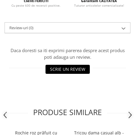
Clienti FERICITI
Garantam CALITATEA
Cu peste 600 de recenzii pozitive.
Tuturor articolelor comercializate!
Review-uri
(0)
Daca doresti sa iti exprimi parerea despre acest produs
poti adauga un review.
SCRIE UN REVIEW
PRODUSE SIMILARE
Rochie roz prăfuit cu
Tricou dama casual alb -