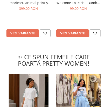
imprimeu animal print și
Welcome To Paris - Bumbac
curea
Organic
399,00 RON
99,00 RON
VEZI VARIANTE
VEZI VARIANTE
✨ CE SPUN FEMEILE CARE
POARTĂ PRETTY WOMEN!