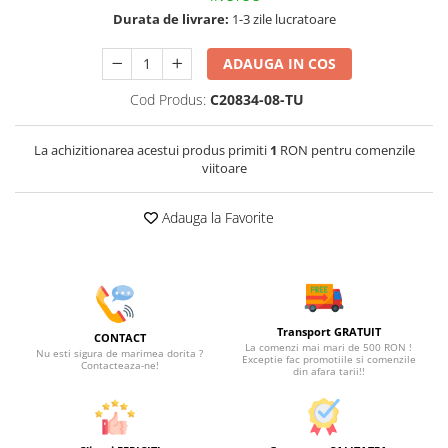
Durata de livrare:
1-3 zile lucratoare
ADAUGA IN COS
Cod Produs:
C20834-08-TU
La achizitionarea acestui produs primiti
1
RON pentru comenzile
viitoare
Adauga la Favorite
Transport GRATUIT
CONTACT
La comenzi mai mari de 500 RON !
Nu esti sigura de marimea dorita ?
Exceptie fac promotiile si comenzile
Contacteaza-ne!
din afara tarii!!