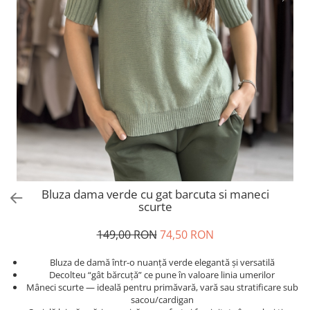
Salopete
Tricouri si topuri
Rochii de eveniment
Bluza dama verde cu gat barcuta si maneci
scurte
149,00 RON
74,50 RON
Bluza de damă într-o nuanță verde elegantă și versatilă
Decolteu “gât bărcuță” ce pune în valoare linia umerilor
Mâneci scurte — ideală pentru primăvară, vară sau stratificare sub
sacou/cardigan