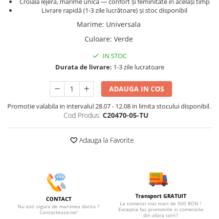
Croială lejeră, mărime unică — confort și feminitate în același timp
Livrare rapidă (1‑3 zile lucrătoare) și stoc disponibil
Marime
:
Universala
Culoare
:
Verde
IN STOC
Durata de livrare:
1-3 zile lucratoare
ADAUGA IN COS
Promotie valabila in intervalul 28.07 - 12.08 in limita stocului disponibil.
Cod Produs:
C20470-05-TU
Adauga la Favorite
Transport GRATUIT
CONTACT
La comenzi mai mari de 500 RON !
Nu esti sigura de marimea dorita ?
Exceptie fac promotiile si comenzile
Contacteaza-ne!
din afara tarii!!