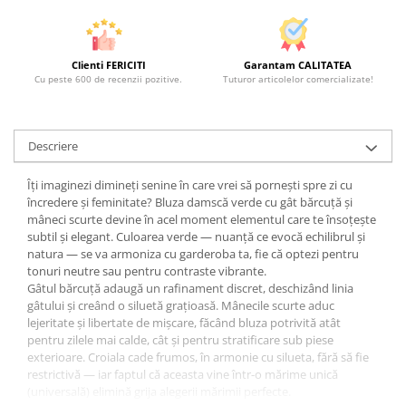
Clienti FERICITI
Garantam CALITATEA
Cu peste 600 de recenzii pozitive.
Tuturor articolelor comercializate!
Descriere
Îți imaginezi dimineți senine în care vrei să pornești spre zi cu
încredere și feminitate? Bluza damscă verde cu gât bărcuță și
mâneci scurte devine în acel moment elementul care te însoțește
subtil și elegant. Culoarea verde — nuanță ce evocă echilibrul și
natura — se va armoniza cu garderoba ta, fie că optezi pentru
tonuri neutre sau pentru contraste vibrante.
Gâtul bărcuță adaugă un rafinament discret, deschizând linia
gâtului și creând o siluetă grațioasă. Mânecile scurte aduc
lejeritate și libertate de mișcare, făcând bluza potrivită atât
pentru zilele mai calde, cât și pentru stratificare sub piese
exterioare. Croiala cade frumos, în armonie cu silueta, fără să fie
restrictivă — iar faptul că aceasta vine într-o mărime unică
(universală) elimină grija alegerii mărimii perfecte.