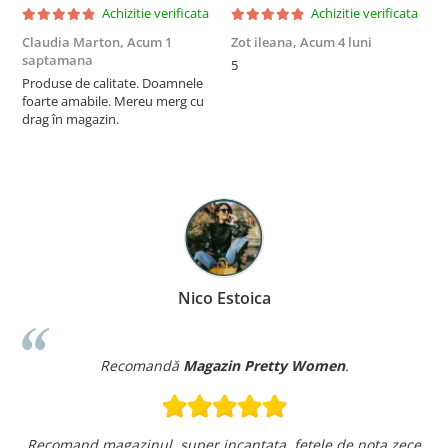
Achizitie verificata
Achizitie verificata
Claudia Marton,
Acum 1
Zot ileana,
Acum 4 luni
I
saptamana
5
R
Produse de calitate. Doamnele
p
foarte amabile. Mereu merg cu
a
drag în magazin.
m
r
a
î
F
p
Nico Estoica
Recomandă
Magazin Pretty Women
.
Recomand magazinul, super incantata, fetele de nota zece