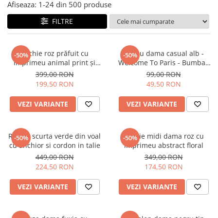
Salopete
Afiseaza:
1-
24
din
500
produse
Tricouri si topuri
FILTRE
Rochii de eveniment
Rochie roz prăfuit cu
Tricou dama casual alb -
-50%
-50%
imprimeu animal print și
Welcome To Paris - Bumbac
curea
Organic
399,00 RON
99,00 RON
199,50 RON
49,50 RON
VEZI VARIANTE
VEZI VARIANTE
Rochie scurta verde din voal
Rochie midi dama roz cu
-50%
-50%
cu anchior si cordon in talie
imprimeu abstract floral
449,00 RON
349,00 RON
224,50 RON
174,50 RON
VEZI VARIANTE
VEZI VARIANTE