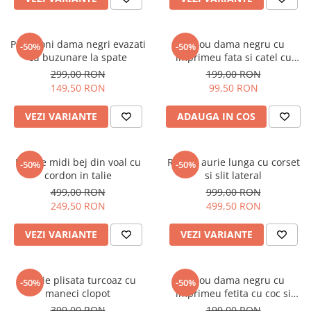
Pantaloni dama negri evazati
Tricou dama negru cu
-50%
-50%
cu buzunare la spate
imprimeu fata si catel cu
ochelari
299,00 RON
199,00 RON
149,50 RON
99,50 RON
VEZI VARIANTE
ADAUGA IN COS
Rochie midi bej din voal cu
Rochie aurie lunga cu corset
-50%
-50%
cordon in talie
si slit lateral
499,00 RON
999,00 RON
249,50 RON
499,50 RON
VEZI VARIANTE
VEZI VARIANTE
Rochie plisata turcoaz cu
Tricou dama negru cu
-50%
-50%
maneci clopot
imprimeu fetita cu coc si
ochelari albastrii
399,00 RON
199,00 RON