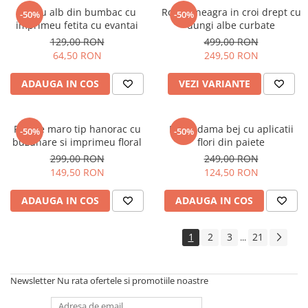
Tricou alb din bumbac cu
Rochie neagra in croi drept cu
-50%
-50%
imprimeu fetita cu evantai
dungi albe curbate
129,00 RON
499,00 RON
64,50 RON
249,50 RON
ADAUGA IN COS
VEZI VARIANTE
Rochie maro tip hanorac cu
Bluza dama bej cu aplicatii
-50%
-50%
buzunare si imprimeu floral
flori din paiete
299,00 RON
249,00 RON
149,50 RON
124,50 RON
ADAUGA IN COS
ADAUGA IN COS
1
2
3
21
...
Newsletter
Nu rata ofertele si promotiile noastre