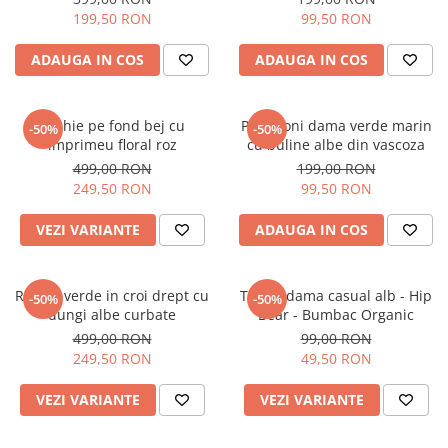
199,50 RON
99,50 RON
ADAUGA IN COS
ADAUGA IN COS
Rochie pe fond bej cu
Pantaloni dama verde marin
-50%
-50%
imprimeu floral roz
cu buline albe din vascoza
499,00 RON
199,00 RON
249,50 RON
99,50 RON
VEZI VARIANTE
ADAUGA IN COS
Rochie verde in croi drept cu
Tricou dama casual alb - Hip
-50%
-50%
dungi albe curbate
Bear - Bumbac Organic
499,00 RON
99,00 RON
249,50 RON
49,50 RON
VEZI VARIANTE
VEZI VARIANTE