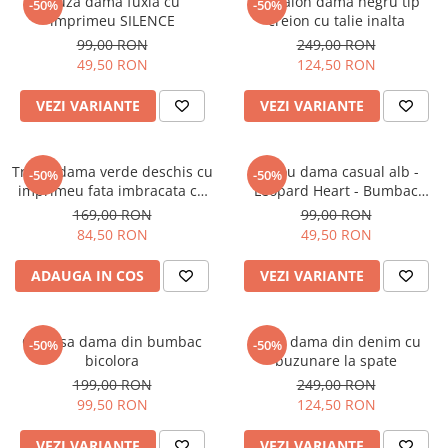
Bluza dama fuxia cu
Pantalon dama negru tip
-50%
-50%
imprimeu SILENCE
creion cu talie inalta
99,00 RON
249,00 RON
49,50 RON
124,50 RON
VEZI VARIANTE
VEZI VARIANTE
Tricou dama verde deschis cu
Tricou dama casual alb -
-50%
-50%
imprimeu fata imbracata cu
Leopard Heart - Bumbac
alb si inghetata in mana
Organic
169,00 RON
99,00 RON
84,50 RON
49,50 RON
ADAUGA IN COS
VEZI VARIANTE
Camasa dama din bumbac
Blugi dama din denim cu
-50%
-50%
bicolora
buzunare la spate
199,00 RON
249,00 RON
99,50 RON
124,50 RON
VEZI VARIANTE
VEZI VARIANTE