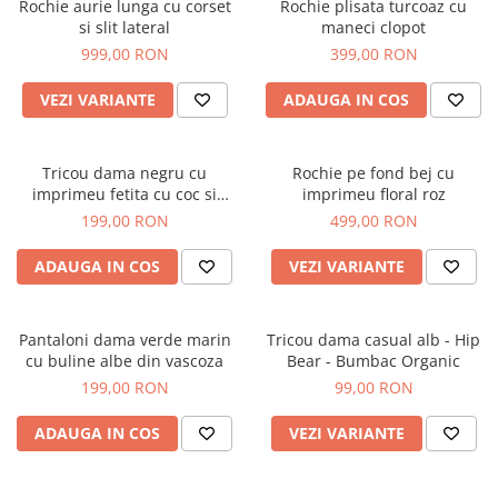
Rochie aurie lunga cu corset
Rochie plisata turcoaz cu
si slit lateral
maneci clopot
999,00 RON
399,00 RON
VEZI VARIANTE
ADAUGA IN COS
Tricou dama negru cu
Rochie pe fond bej cu
imprimeu fetita cu coc si
imprimeu floral roz
ochelari albastrii
199,00 RON
499,00 RON
ADAUGA IN COS
VEZI VARIANTE
Pantaloni dama verde marin
Tricou dama casual alb - Hip
cu buline albe din vascoza
Bear - Bumbac Organic
199,00 RON
99,00 RON
ADAUGA IN COS
VEZI VARIANTE