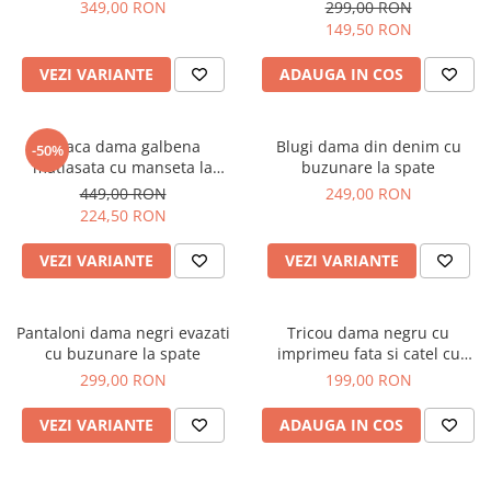
349,00 RON
299,00 RON
149,50 RON
VEZI VARIANTE
ADAUGA IN COS
Geaca dama galbena
Blugi dama din denim cu
-50%
matlasata cu manseta la
buzunare la spate
maneca si elastic in talie
449,00 RON
249,00 RON
224,50 RON
VEZI VARIANTE
VEZI VARIANTE
Pantaloni dama negri evazati
Tricou dama negru cu
cu buzunare la spate
imprimeu fata si catel cu
ochelari
299,00 RON
199,00 RON
VEZI VARIANTE
ADAUGA IN COS