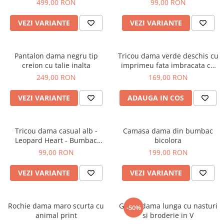
499,00 RON
99,00 RON
VEZI VARIANTE
VEZI VARIANTE
Pantalon dama negru tip
Tricou dama verde deschis cu
creion cu talie inalta
imprimeu fata imbracata cu
alb si inghetata in mana
249,00 RON
169,00 RON
VEZI VARIANTE
ADAUGA IN COS
Tricou dama casual alb -
Camasa dama din bumbac
Leopard Heart - Bumbac
bicolora
Organic
99,00 RON
199,00 RON
VEZI VARIANTE
VEZI VARIANTE
Rochie dama maro scurta cu
Geaca dama lunga cu nasturi
-50%
animal print
si broderie in V