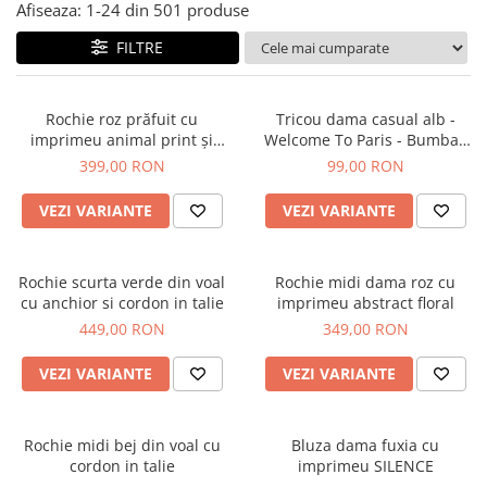
Salopete
Afiseaza:
1-
24
din
501
produse
Tricouri si topuri
FILTRE
Rochii de eveniment
Rochie roz prăfuit cu
Tricou dama casual alb -
imprimeu animal print și
Welcome To Paris - Bumbac
curea
Organic
399,00 RON
99,00 RON
VEZI VARIANTE
VEZI VARIANTE
Rochie scurta verde din voal
Rochie midi dama roz cu
cu anchior si cordon in talie
imprimeu abstract floral
449,00 RON
349,00 RON
VEZI VARIANTE
VEZI VARIANTE
Rochie midi bej din voal cu
Bluza dama fuxia cu
cordon in talie
imprimeu SILENCE