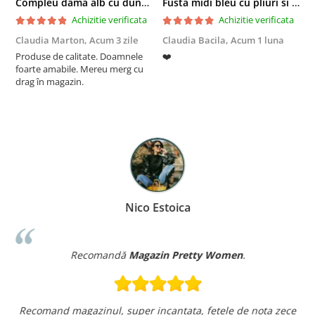
Compleu dama alb cu dungi laterale in nuante de verde si negru
Fusta midi bleu cu pliuri si buzunare
Achizitie verificata
Achizitie verificata
Claudia Marton,
Acum 3 zile
Claudia Bacila,
Acum 1 luna
Z
Produse de calitate. Doamnele
❤️
5
foarte amabile. Mereu merg cu
drag în magazin.
Nico Estoica
Recomandă
Magazin Pretty Women
.
Recomand magazinul, super incantata, fetele de nota zece