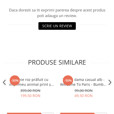
Daca doresti sa iti exprimi parerea despre acest produs
poti adauga un review.
SCRIE UN REVIEW
PRODUSE SIMILARE
Rochie roz prăfuit cu
Tricou dama casual alb -
-50%
-50%
imprimeu animal print și
Welcome To Paris - Bumbac
curea
Organic
399,00 RON
99,00 RON
199,50 RON
49,50 RON