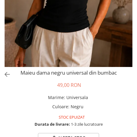
Salopete
Tricouri si topuri
Rochii de eveniment
Maieu dama negru universal din bumbac
49,00 RON
Marime
:
Universala
Culoare
:
Negru
STOC EPUIZAT
Durata de livrare:
1-3 zile lucratoare