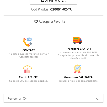
ALERTA STOC
Cod Produs:
C20051-02-TU
Adauga la Favorite
Transport GRATUIT
CONTACT
La comenzi mai mari de 500 RON !
Nu esti sigura de marimea dorita ?
Exceptie fac promotiile si comenzile
Contacteaza-ne!
din afara tarii!!
Clienti FERICITI
Garantam CALITATEA
Cu peste 600 de recenzii pozitive.
Tuturor articolelor comercializate!
Review-uri
(0)