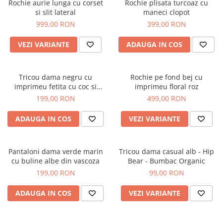
Rochie aurie lunga cu corset
Rochie plisata turcoaz cu
si slit lateral
maneci clopot
999,00 RON
399,00 RON
VEZI VARIANTE
ADAUGA IN COS
Tricou dama negru cu
Rochie pe fond bej cu
imprimeu fetita cu coc si
imprimeu floral roz
ochelari albastrii
199,00 RON
499,00 RON
ADAUGA IN COS
VEZI VARIANTE
Pantaloni dama verde marin
Tricou dama casual alb - Hip
cu buline albe din vascoza
Bear - Bumbac Organic
199,00 RON
99,00 RON
ADAUGA IN COS
VEZI VARIANTE