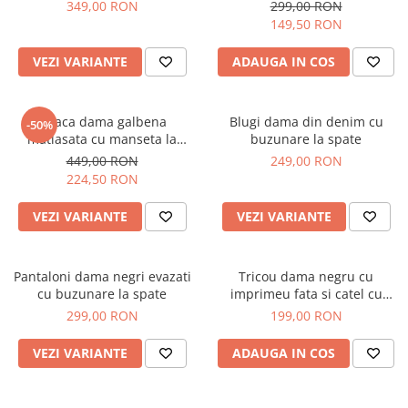
349,00 RON
299,00 RON
149,50 RON
VEZI VARIANTE
ADAUGA IN COS
Geaca dama galbena
Blugi dama din denim cu
-50%
matlasata cu manseta la
buzunare la spate
maneca si elastic in talie
449,00 RON
249,00 RON
224,50 RON
VEZI VARIANTE
VEZI VARIANTE
Pantaloni dama negri evazati
Tricou dama negru cu
cu buzunare la spate
imprimeu fata si catel cu
ochelari
299,00 RON
199,00 RON
VEZI VARIANTE
ADAUGA IN COS