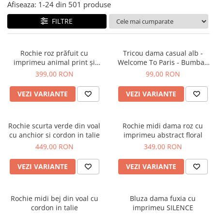
Salopete
Afiseaza:
1-
24
din
501
produse
Tricouri si topuri
FILTRE
Rochii de eveniment
Rochie roz prăfuit cu
Tricou dama casual alb -
imprimeu animal print și
Welcome To Paris - Bumbac
curea
Organic
399,00 RON
99,00 RON
VEZI VARIANTE
VEZI VARIANTE
Rochie scurta verde din voal
Rochie midi dama roz cu
cu anchior si cordon in talie
imprimeu abstract floral
449,00 RON
349,00 RON
VEZI VARIANTE
VEZI VARIANTE
Rochie midi bej din voal cu
Bluza dama fuxia cu
cordon in talie
imprimeu SILENCE