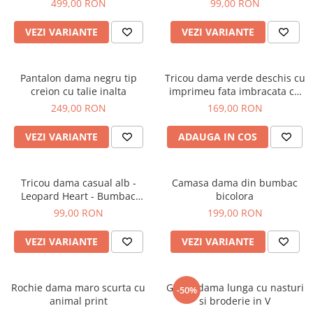
499,00 RON
99,00 RON
VEZI VARIANTE
VEZI VARIANTE
Pantalon dama negru tip
Tricou dama verde deschis cu
creion cu talie inalta
imprimeu fata imbracata cu
alb si inghetata in mana
249,00 RON
169,00 RON
VEZI VARIANTE
ADAUGA IN COS
Tricou dama casual alb -
Camasa dama din bumbac
Leopard Heart - Bumbac
bicolora
Organic
99,00 RON
199,00 RON
VEZI VARIANTE
VEZI VARIANTE
Rochie dama maro scurta cu
Geaca dama lunga cu nasturi
-50%
animal print
si broderie in V