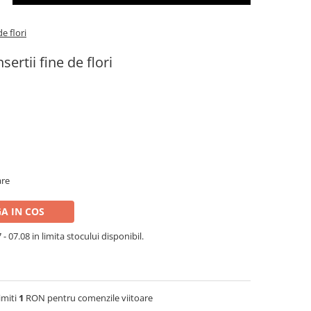
e flori
rtii fine de flori
are
A IN COS
- 07.08 in limita stocului disponibil.
imiti
1
RON pentru comenzile viitoare