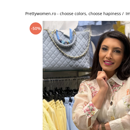
Salopete
Tricouri si topuri
Prettywomen.ro - choose colors, choose hapiness /
Im
Rochii de eveniment
-50%