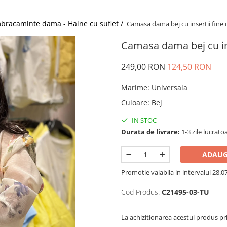
bracaminte dama - Haine cu suflet /
Camasa dama bej cu insertii fine d
Camasa dama bej cu inse
249,00 RON
124,50 RON
Marime
:
Universala
Culoare
:
Bej
IN STOC
Durata de livrare:
1-3 zile lucrato
ADAUG
Promotie valabila in intervalul 28.07 
Cod Produs:
C21495-03-TU
La achizitionarea acestui produs pr