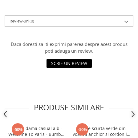
Review-uri
(0)
Daca doresti sa iti exprimi parerea despre acest produs
poti adauga un review.
SCRIE UN REVIEW
PRODUSE SIMILARE
Tricou dama casual alb -
Rochie scurta verde din
-50%
-50%
Welcome To Paris - Bumbac
voal cu anchior si cordon in