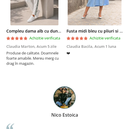
Compleu dama alb cu dungi laterale in nuante de verde si negru
Fusta midi bleu cu pliuri si buzunare
Achizitie verificata
Achizitie verificata
Claudia Marton,
Acum 5 zile
Claudia Bacila,
Acum 1 luna
Z
Produse de calitate. Doamnele
❤️
5
foarte amabile. Mereu merg cu
drag în magazin.
Nico Estoica