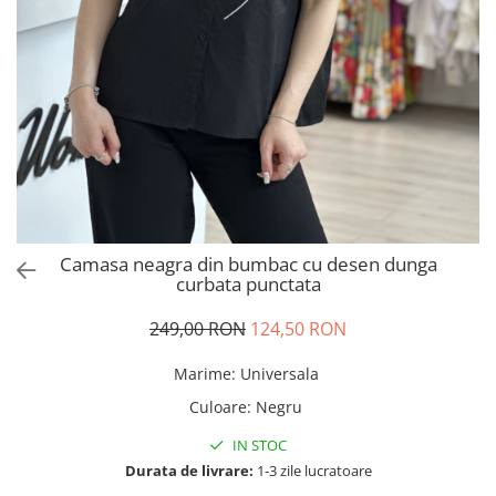
Salopete
Tricouri si topuri
Rochii de eveniment
Camasa neagra din bumbac cu desen dunga
curbata punctata
249,00 RON
124,50 RON
Marime
:
Universala
Culoare
:
Negru
IN STOC
Durata de livrare:
1-3 zile lucratoare