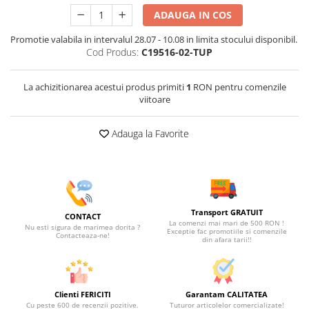
ADAUGA IN COS
Promotie valabila in intervalul 28.07 - 10.08 in limita stocului disponibil.
Cod Produs:
C19516-02-TUP
La achizitionarea acestui produs primiti
1
RON pentru comenzile
viitoare
Adauga la Favorite
Transport GRATUIT
CONTACT
La comenzi mai mari de 500 RON !
Nu esti sigura de marimea dorita ?
Exceptie fac promotiile si comenzile
Contacteaza-ne!
din afara tarii!!
Clienti FERICITI
Garantam CALITATEA
Cu peste 600 de recenzii pozitive.
Tuturor articolelor comercializate!