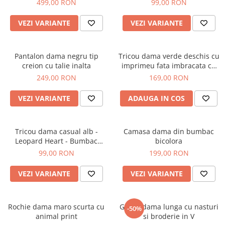
499,00 RON
99,00 RON
VEZI VARIANTE
VEZI VARIANTE
Pantalon dama negru tip
Tricou dama verde deschis cu
creion cu talie inalta
imprimeu fata imbracata cu
alb si inghetata in mana
249,00 RON
169,00 RON
VEZI VARIANTE
ADAUGA IN COS
Tricou dama casual alb -
Camasa dama din bumbac
Leopard Heart - Bumbac
bicolora
Organic
99,00 RON
199,00 RON
VEZI VARIANTE
VEZI VARIANTE
Rochie dama maro scurta cu
Geaca dama lunga cu nasturi
-50%
animal print
si broderie in V