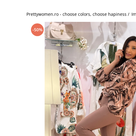
Salopete
Tricouri si topuri
Prettywomen.ro - choose colors, choose hapiness /
Im
Rochii de eveniment
-50%