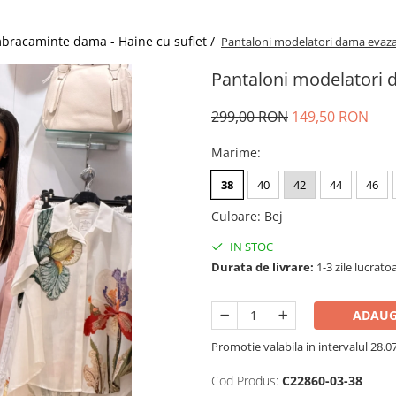
bracaminte dama - Haine cu suflet /
Pantaloni modelatori dama evaza
Pantaloni modelatori 
299,00 RON
149,50 RON
Marime
:
38
40
42
44
46
Culoare
:
Bej
IN STOC
Durata de livrare:
1-3 zile lucrato
ADAUG
Promotie valabila in intervalul 28.07 
Cod Produs:
C22860-03-38