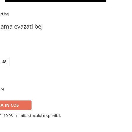
ti bej
dama evazati bej
48
are
A IN COS
- 10.08 in limita stocului disponibil.