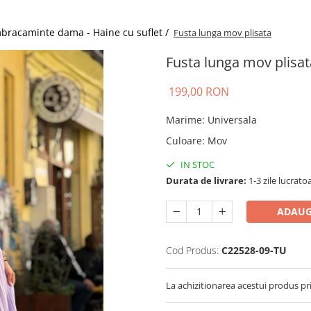
bracaminte dama - Haine cu suflet /
Fusta lunga mov plisata
Fusta lunga mov plisat
199,00 RON
Marime
:
Universala
Culoare
:
Mov
IN STOC
Durata de livrare:
1-3 zile lucrato
ADAUG
Cod Produs:
C22528-09-TU
La achizitionarea acestui produs pr