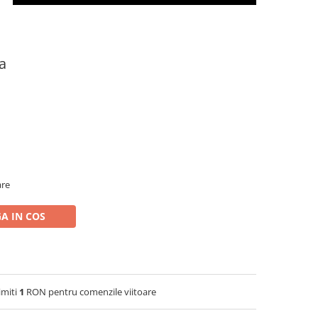
a
are
A IN COS
imiti
1
RON pentru comenzile viitoare