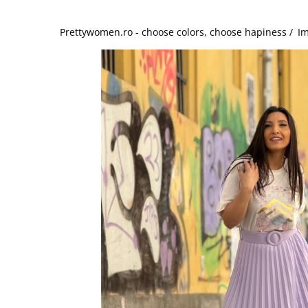
Salopete
Tricouri si topuri
Prettywomen.ro - choose colors, choose hapiness /
Im
Rochii de eveniment