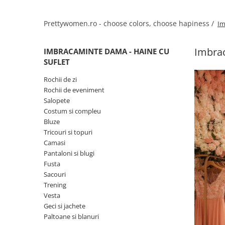
Salopete
Tricouri si topuri
Prettywomen.ro - choose colors, choose hapiness /
Im
Rochii de eveniment
Imbrac
IMBRACAMINTE DAMA - HAINE CU
SUFLET
Rochii de zi
Rochii de eveniment
Salopete
Costum si compleu
Bluze
Tricouri si topuri
Camasi
Pantaloni si blugi
Fusta
Sacouri
Trening
Vesta
Geci si jachete
Paltoane si blanuri