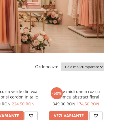
Ordoneaza:
curta verde din voal
Rochie midi dama roz cu
-50%
or si cordon in talie
imprimeu abstract floral
0 RON
224,50 RON
349,00 RON
174,50 RON
 VARIANTE
VEZI VARIANTE