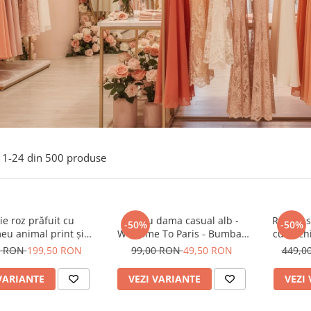
1-
24
din
500
produse
e roz prăfuit cu
Tricou dama casual alb -
Rochie s
-50%
-50%
eu animal print și
Welcome To Paris - Bumbac
cu anchi
curea
Organic
0 RON
199,50 RON
99,00 RON
49,50 RON
449,0
VARIANTE
VEZI VARIANTE
VEZI