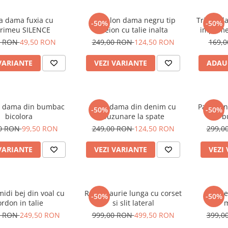
a dama fuxia cu
Pantalon dama negru tip
Tricou d
-50%
-50%
rimeu SILENCE
creion cu talie inalta
imprime
alb si
0 RON
49,50 RON
249,00 RON
124,50 RON
169,
VARIANTE
VEZI VARIANTE
ADAU
 dama din bumbac
Blugi dama din denim cu
Pantalon
-50%
-50%
bicolora
buzunare la spate
cu b
00 RON
99,50 RON
249,00 RON
124,50 RON
299,0
VARIANTE
VEZI VARIANTE
VEZI
idi bej din voal cu
Rochie aurie lunga cu corset
Rochie
-50%
-50%
ordon in talie
si slit lateral
m
0 RON
249,50 RON
999,00 RON
499,50 RON
399,0