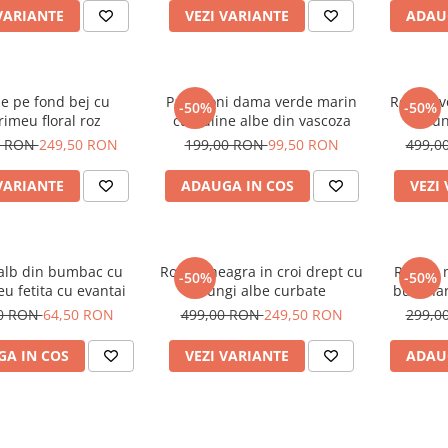
VARIANTE
VEZI VARIANTE
ADAU
e pe fond bej cu
Pantaloni dama verde marin
Rochie v
-50%
-50%
imeu floral roz
cu buline albe din vascoza
dun
0 RON
249,50 RON
199,00 RON
99,50 RON
499,0
VARIANTE
ADAUGA IN COS
VEZI
 alb din bumbac cu
Rochie neagra in croi drept cu
Rochie 
-50%
-50%
u fetita cu evantai
dungi albe curbate
buzunar
00 RON
64,50 RON
499,00 RON
249,50 RON
299,0
A IN COS
VEZI VARIANTE
ADAU