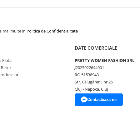
la mai multe in
Politica de Confidentialitate
DATE COMERCIALE
 Plata
PRETTY WOMEN FASHION SRL
e Retur
J2025022644001
Produselor
RO 51538943
Str. Călugăreni, nr.25
Cluj - Napoca, Cluj
Contacteaza-ne