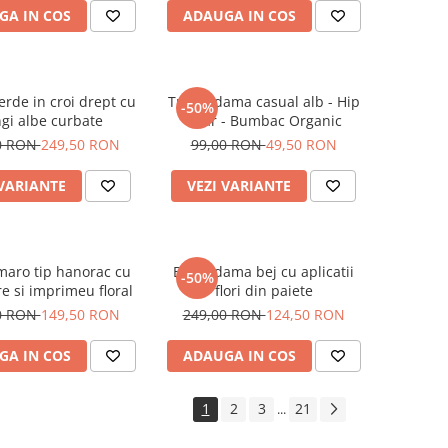
GA IN COS
ADAUGA IN COS
erde in croi drept cu
Tricou dama casual alb - Hip
-50%
gi albe curbate
Bear - Bumbac Organic
0 RON
249,50 RON
99,00 RON
49,50 RON
 VARIANTE
VEZI VARIANTE
maro tip hanorac cu
Bluza dama bej cu aplicatii
-50%
e si imprimeu floral
flori din paiete
0 RON
149,50 RON
249,00 RON
124,50 RON
GA IN COS
ADAUGA IN COS
1
2
3
21
...