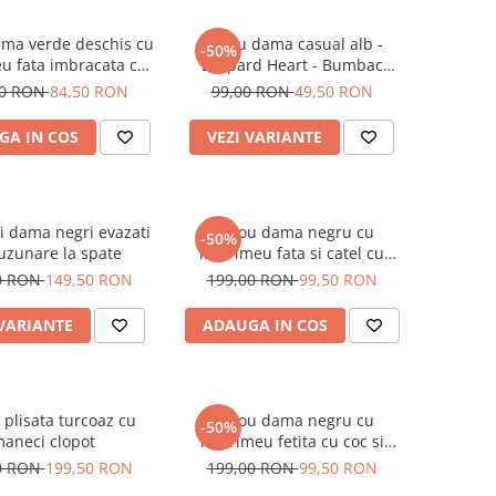
ama verde deschis cu
Tricou dama casual alb -
-50%
u fata imbracata cu
Leopard Heart - Bumbac
 inghetata in mana
Organic
00 RON
84,50 RON
99,00 RON
49,50 RON
GA IN COS
VEZI VARIANTE
i dama negri evazati
Tricou dama negru cu
-50%
uzunare la spate
imprimeu fata si catel cu
ochelari
0 RON
149,50 RON
199,00 RON
99,50 RON
 VARIANTE
ADAUGA IN COS
 plisata turcoaz cu
Tricou dama negru cu
-50%
aneci clopot
imprimeu fetita cu coc si
ochelari albastrii
0 RON
199,50 RON
199,00 RON
99,50 RON