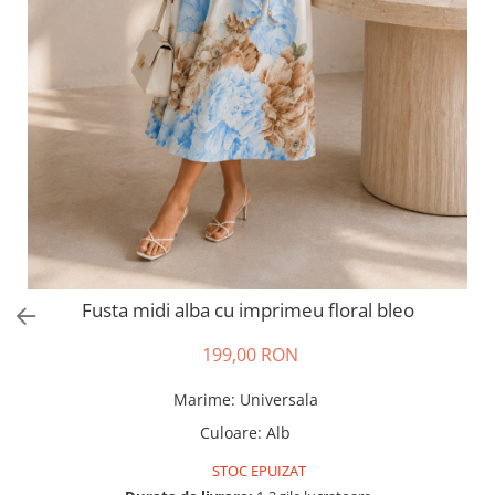
Salopete
Tricouri si topuri
Rochii de eveniment
Fusta midi alba cu imprimeu floral bleo
199,00 RON
Marime
:
Universala
Culoare
:
Alb
STOC EPUIZAT