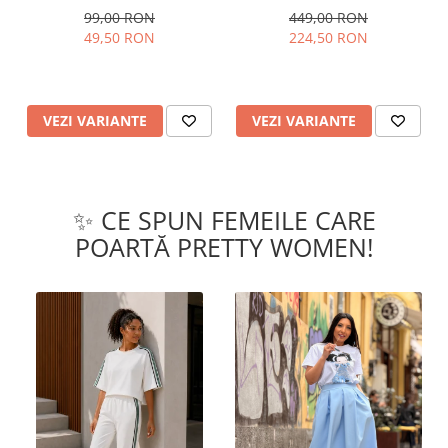
Organic
talie
99,00 RON
449,00 RON
49,50 RON
224,50 RON
VEZI VARIANTE
VEZI VARIANTE
✨ CE SPUN FEMEILE CARE
POARTĂ PRETTY WOMEN!