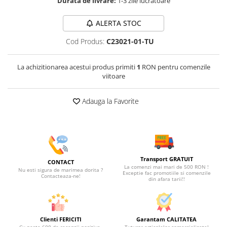
Durata de livrare:
1-3 zile lucratoare
ALERTA STOC
Cod Produs:
C23021-01-TU
La achizitionarea acestui produs primiti
1
RON pentru comenzile
viitoare
Adauga la Favorite
Transport GRATUIT
CONTACT
La comenzi mai mari de 500 RON !
Nu esti sigura de marimea dorita ?
Exceptie fac promotiile si comenzile
Contacteaza-ne!
din afara tarii!!
Clienti FERICITI
Garantam CALITATEA