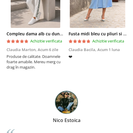
Compleu dama alb cu dungi laterale in nuante de verde si negru
Fusta midi bleu cu pliuri si buzunare
Achizitie verificata
Achizitie verificata
Claudia Marton,
Acum 6 zile
Claudia Bacila,
Acum 1 luna
Z
Produse de calitate. Doamnele
❤️
5
foarte amabile. Mereu merg cu
drag în magazin.
Nico Estoica