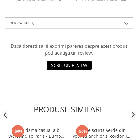
Cu peste 600 de recenzii pozitive.
Tuturor articolelor comercializate!
Review-uri
(0)
Daca doresti sa iti exprimi parerea despre acest produs
poti adauga un review.
SCRIE UN REVIEW
PRODUSE SIMILARE
Tricou dama casual alb -
Rochie scurta verde din
-50%
-50%
Welcome To Paris - Bumbac
voal cu anchior si cordon in