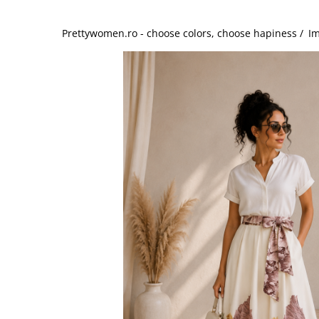
Salopete
Tricouri si topuri
Prettywomen.ro - choose colors, choose hapiness /
Im
Rochii de eveniment