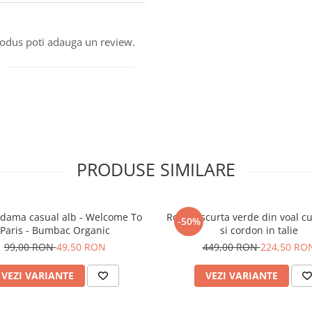
produs poti adauga un review.
PRODUSE SIMILARE
 dama casual alb - Welcome To
Rochie scurta verde din voal c
-50%
Paris - Bumbac Organic
si cordon in talie
99,00 RON
49,50 RON
449,00 RON
224,50 RO
VEZI VARIANTE
VEZI VARIANTE