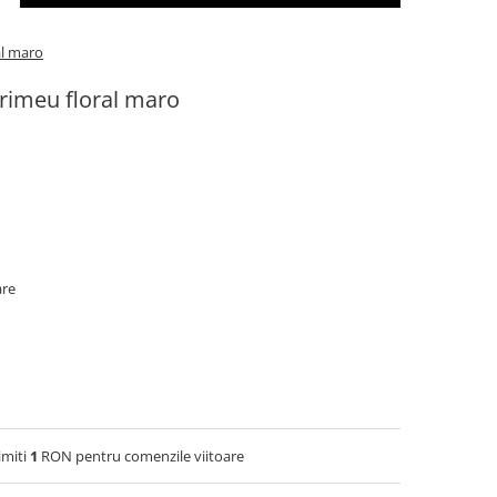
al maro
primeu floral maro
are
imiti
1
RON pentru comenzile viitoare