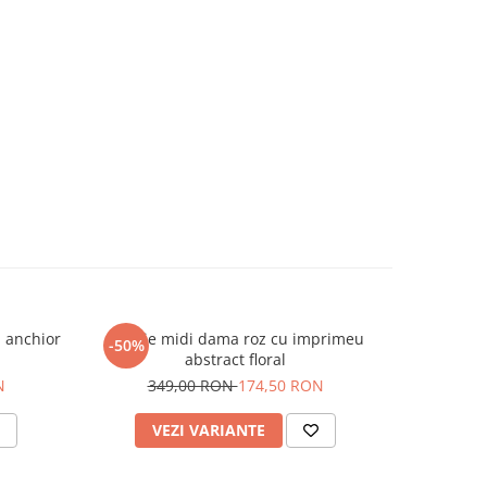
u anchior
Rochie midi dama roz cu imprimeu
Bluza dam
-50%
-50%
abstract floral
9
N
349,00 RON
174,50 RON
VEZI VARIANTE
V