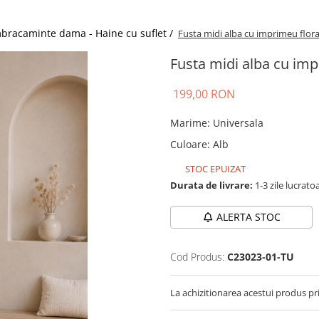
bracaminte dama - Haine cu suflet /
Fusta midi alba cu imprimeu flor
Fusta midi alba cu im
199,00 RON
Marime
:
Universala
Culoare
:
Alb
STOC EPUIZAT
Durata de livrare:
1-3 zile lucrato
ALERTA STOC
Cod Produs:
C23023-01-TU
La achizitionarea acestui produs pr