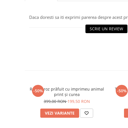
Daca doresti sa iti exprimi parerea despre acest 
SCRIE UN REVIEW
Rochie roz prăfuit cu imprimeu animal
Tricou
-50%
-50%
print și curea
399,00 RON
199,50 RON
VEZI VARIANTE